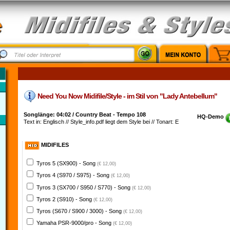
Need You Now Midifile/Style - im Stil von "Lady Antebellum"
Songlänge: 04:02 / Country Beat - Tempo 108
HQ-Demo
Text in: Englisch // Style_info.pdf liegt dem Style bei // Tonart: E
MIDIFILES
Tyros 5 (SX900) - Song
(€ 12,00)
Tyros 4 (S970 / S975) - Song
(€ 12,00)
Tyros 3 (SX700 / S950 / S770) - Song
(€ 12,00)
Tyros 2 (S910) - Song
(€ 12,00)
Tyros (S670 / S900 / 3000) - Song
(€ 12,00)
Yamaha PSR-9000/pro - Song
(€ 12,00)