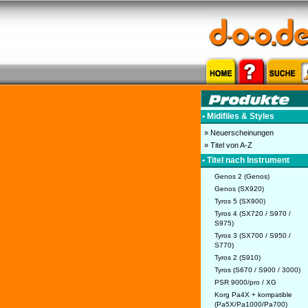
• Midifiles & Styles
» Neuerscheinungen
» Titel von A-Z
• Titel nach Instrument
Genos 2 (Genos)
Genos (SX920)
Tyros 5 (SX900)
Tyros 4 (SX720 / S970 /
S975)
Tyros 3 (SX700 / S950 /
S770)
Tyros 2 (S910)
Tyros (S670 / S900 / 3000)
PSR 9000/pro / XG
Korg Pa4X + kompatible
(Pa5X/Pa1000/Pa700)