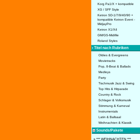
Korg Pa1/X + kompatible
XG / SFF Style
Ketron SD-1/7/9/40/90 +
kompatible Ketron Event -
MidjayPro
Ketron X1/X4
GM/GS-Midifile
Roland Styles
• Titel nach Rubriken
Oldies & Evergreens
Movietracks
Pop, 8-Beat & Ballads
Medleys
Party
Tischmusik Jazz & Swing
Top Hits & Hitparade
Country & Rock
Schlager & Volksmusik
Stimmung & Karneval
Instrumentals
Latin & Ballsaal
Weihnachten & Klassik
Sounds/Pakete
» *** WEIHNACHTEN ***