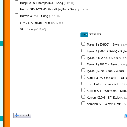
Korg Pa1X + kompatible - Song
(€ 12,00)
Ketron SD-1/7/9/40/90 - MidjayPro - Song
(€ 12,00)
Ketron X1/X4 - Song
(€ 12,00)
GM-/ GS-Roland-Song
(€ 12,00)
XG - Song
(€ 12,00)
STYLES
Tyros 5 (SX900) - Style
(€ 8,0
Tyros 4 (S970 / S975) - Styl
Tyros 3 (SX700 / S950 / S770
Tyros 2 (S910) - Style
(€ 8,00)
Tyros (S670 / S900 / 3000) -
Yamaha PSR-9000/pro - SF-
Korg Pa1X + kompatible - St
Ketron SD-1/7/9/40/90 - Midj
Ketron X1/X4 - SF-Style
(€ 8,
Yamaha SFF 4 Vari./CVP - S
zurück