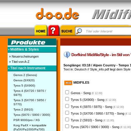
• Midifiles & Styles
Dorfkind Midifile/Style - im Stil von
» Neuerscheinungen
» Titel von A-Z
Songlänge: 03:18 / Alpen Country - Tempo 
• Titel nach Instrument
Text in: Deutsch // Style_info.pdf liegt dem Style 
Genos 2 (Genos)
Genos (SX920)
MIDIFILES
Tyros 5 (SX900)
Tyros 4 (SX720 / S970 /
Genos - Song
(€ 12,00)
S975)
Tyros 5 (SX900) - Song
Tyros 3 (SX700 / S950 /
(€ 12,00)
S770)
Tyros 4 (S970 / S975) - Song
(€ 12,00)
Tyros 2 (S910)
Tyros 3 (SX700 / S950 / S770) - Song
(€ 1
Tyros (S670 / S900 / 3000)
PSR 9000/pro / XG
Tyros 2 (S910) - Song
(€ 12,00)
Korg Pa4X + kompatible
Tyros (S670 / S900 / 3000) - Song
(€ 12,00)
(Pa5X/Pa1000/Pa700)