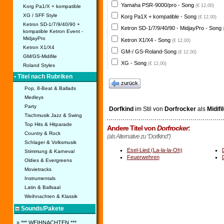
Yamaha PSR-9000/pro - Song
(€ 12,00)
Korg Pa1/X + kompatible
XG / SFF Style
Korg Pa1X + kompatible - Song
(€ 12,00)
Ketron SD-1/7/9/40/90 +
Ketron SD-1/7/9/40/90 - MidjayPro - Song
kompatible Ketron Event -
MidjayPro
Ketron X1/X4 - Song
(€ 12,00)
Ketron X1/X4
GM-/ GS-Roland-Song
(€ 12,00)
GM/GS-Midifile
XG - Song
(€ 12,00)
Roland Styles
• Titel nach Rubriken
zurück
Pop, 8-Beat & Ballads
Medleys
Party
Dorfkind
im Stil von
Dorfrocker
als
Midifi
Tischmusik Jazz & Swing
Top Hits & Hitparade
Andere Titel von
Dorfrocker
:
Country & Rock
(als Alternative zu "Dorfkind")
Schlager & Volksmusik
Esel-Lied (La-la-la-Oh)
Stimmung & Karneval
Feuerwehren
Oldies & Evergreens
Movietracks
Instrumentals
Latin & Ballsaal
Weihnachten & Klassik
Sounds/Pakete
» *** WEIHNACHTEN ***