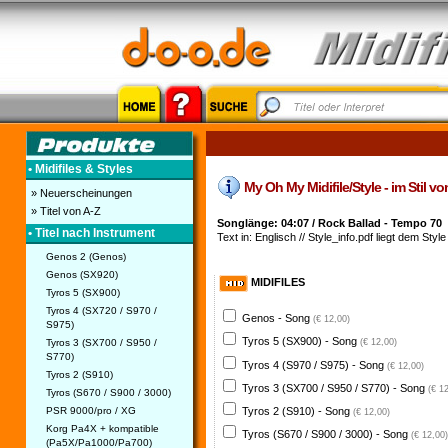
• Midifiles & Styles
My Oh My Midifile/Style - im Stil vo
» Neuerscheinungen
» Titel von A-Z
Songlänge: 04:07 / Rock Ballad - Tempo 70
• Titel nach Instrument
Text in: Englisch // Style_info.pdf liegt dem Style
Genos 2 (Genos)
Genos (SX920)
MIDIFILES
Tyros 5 (SX900)
Tyros 4 (SX720 / S970 /
Genos - Song
(€ 12,00)
S975)
Tyros 5 (SX900) - Song
Tyros 3 (SX700 / S950 /
(€ 12,00)
S770)
Tyros 4 (S970 / S975) - Song
(€ 12,00)
Tyros 2 (S910)
Tyros 3 (SX700 / S950 / S770) - Song
(€ 1
Tyros (S670 / S900 / 3000)
PSR 9000/pro / XG
Tyros 2 (S910) - Song
(€ 12,00)
Korg Pa4X + kompatible
Tyros (S670 / S900 / 3000) - Song
(€ 12,00)
(Pa5X/Pa1000/Pa700)