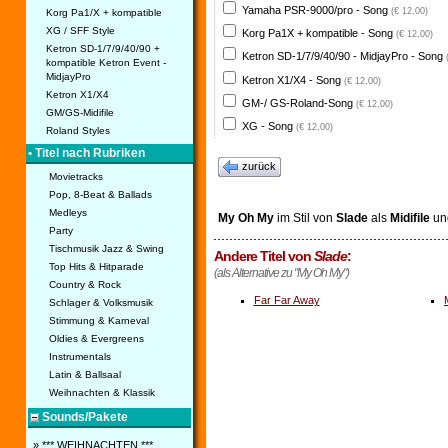
Yamaha PSR-9000/pro - Song
(€ 12,00)
Korg Pa1/X + kompatible
XG / SFF Style
Korg Pa1X + kompatible - Song
(€ 12,00)
Ketron SD-1/7/9/40/90 +
Ketron SD-1/7/9/40/90 - MidjayPro - Song
kompatible Ketron Event -
MidjayPro
Ketron X1/X4 - Song
(€ 12,00)
Ketron X1/X4
GM-/ GS-Roland-Song
(€ 12,00)
GM/GS-Midifile
XG - Song
(€ 12,00)
Roland Styles
• Titel nach Rubriken
zurück
Movietracks
Pop, 8-Beat & Ballads
Medleys
My Oh My
im Stil von
Slade
als
Midifile
un
Party
Tischmusik Jazz & Swing
Andere Titel von
Slade
:
Top Hits & Hitparade
(als Alternative zu "My Oh My")
Country & Rock
Far Far Away
Schlager & Volksmusik
Stimmung & Karneval
Oldies & Evergreens
Instrumentals
Latin & Ballsaal
Weihnachten & Klassik
Sounds/Pakete
» *** WEIHNACHTEN ***