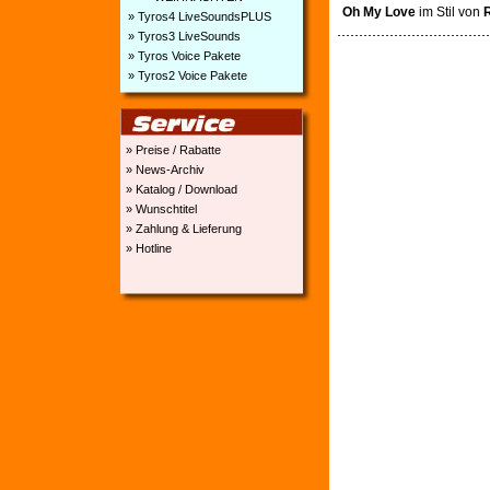
Oh My Love
im Stil von
» Tyros4 LiveSoundsPLUS
» Tyros3 LiveSounds
» Tyros Voice Pakete
» Tyros2 Voice Pakete
» Preise / Rabatte
» News-Archiv
» Katalog / Download
» Wunschtitel
» Zahlung & Lieferung
» Hotline