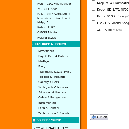
Korg Pa1X + kompatib
Korg Pa1/X + kompatible
XG / SFF Style
Ketron SD-1/7/9/40/90
Ketron SD-1/7/9/40/90 +
Ketron X1/X4 - Song
(€
kompatible Ketron Event -
MidjayPro
GM-/ GS-Roland-Son
Ketron X1/X4
XG - Song
(€ 12,00)
GM/GS-Midifile
Roland Styles
• Titel nach Rubriken
Movietracks
Pop, 8-Beat & Ballads
Medleys
Party
Tischmusik Jazz & Swing
Top Hits & Hitparade
Country & Rock
Schlager & Volksmusik
Stimmung & Karneval
Oldies & Evergreens
Instrumentals
Latin & Ballsaal
Weihnachten & Klassik
zurück
Sounds/Pakete
» *** WEIHNACHTEN ***