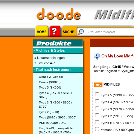
• Midifiles & Styles
Oh My Love Midifile
» Neuerscheinungen
» Titel von A-Z
Songlänge: 03:45 / Moto
• Titel nach Instrument
Text in: Englisch // Style_inf
Genos 2 (Genos)
Genos (SX920)
MIDIFILES
Tyros 5 (SX900)
Tyros 4 (SX720 / S970 /
Tyros 5 (SX900) - So
S975)
Tyros 4 (S970 / S975)
Tyros 3 (SX700 / S950 /
S770)
Tyros 3 (SX700 / S950
Tyros 2 (S910)
Tyros 2 (S910) - Song
Tyros (S670 / S900 / 3000)
PSR 9000/pro / XG
Tyros (S670 / S900 / 
Korg Pa4X + kompatible
Yamaha PSR-9000/pro
(Pa5X/Pa1000/Pa700)