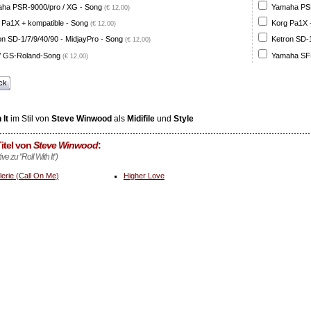
ha PSR-9000/pro / XG - Song
Yamaha PSR
(€ 12,00)
 Pa1X + kompatible - Song
Korg Pa1X +
(€ 12,00)
on SD-1/7/9/40/90 - MidjayPro - Song
Ketron SD-1
(€ 12,00)
 GS-Roland-Song
Yamaha SFF
(€ 12,00)
ck
 It
im Stil von
Steve Winwood
als
Midifile
und
Style
itel von
Steve Winwood
:
ive zu "Roll With It")
lerie (Call On Me)
Higher Love