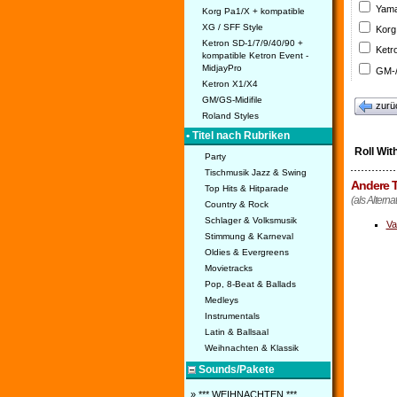
Yama
Korg Pa1/X + kompatible
XG / SFF Style
Korg
Ketron SD-1/7/9/40/90 +
Ketr
kompatible Ketron Event -
MidjayPro
GM-/
Ketron X1/X4
GM/GS-Midifile
zurü
Roland Styles
• Titel nach Rubriken
Roll With
Party
Tischmusik Jazz & Swing
Andere T
Top Hits & Hitparade
(als Alternat
Country & Rock
Schlager & Volksmusik
Va
Stimmung & Karneval
Oldies & Evergreens
Movietracks
Pop, 8-Beat & Ballads
Medleys
Instrumentals
Latin & Ballsaal
Weihnachten & Klassik
Sounds/Pakete
» *** WEIHNACHTEN ***