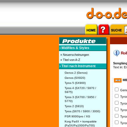
• Midifiles & Styles
Roll
» Neuerscheinungen
» Titel von A-Z
Songlänge
• Titel nach Instrument
Text in: En
Genos 2 (Genos)
Genos (SX920)
MI
Tyros 5 (SX900)
Tyros 4 (SX720 / S970 /
Geno
S975)
Tyro
Tyros 3 (SX700 / S950 /
S770)
Tyro
Tyros 2 (S910)
Tyro
Tyros (S670 / S900 / 3000)
PSR 9000/pro / XG
Tyro
Korg Pa4X + kompatible
Tyro
(Pa5X/Pa1000/Pa700)