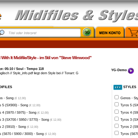
 With It Midifile/Style - im Stil von "Steve Winwood"
: 05:10 / Soul - Tempo 118
YG-Demo
glisch // Style_info.pdf liegt dem Style bei // Tonart: G
DIFILES
STYLES
s - Song
Genos - St
(€ 12,00)
s 5 (SX900) - Song
Tyros 5 (SX
(€ 12,00)
s 4 (S970 / S975) - Song
Tyros 4 (S9
(€ 12,00)
s 3 (SX700 / S950 / S770) - Song
Tyros 3 (SX
(€ 12,00)
s 2 (S910) - Song
Tyros 2 (S9
(€ 12,00)
s (S670 / S900 / 3000) - Song
Tyros (S670
(€ 12,00)