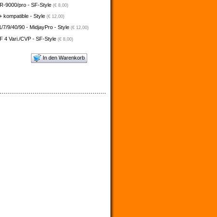
-9000/pro - SF-Style
(€ 8,00)
 kompatible - Style
(€ 12,00)
/7/9/40/90 - MidjayPro - Style
(€ 12,00)
 4 Vari./CVP - SF-Style
(€ 8,00)
In den Warenkorb