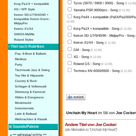
Tyros (S670 / S900 / 3000) - Song
(€ 12,00)
Korg Pa1/X + kompatible
XG / SFF Style
Yamaha PSR-9000/pro - Song
(€ 12,00)
Ketron SD-1/7/9/40/90 +
Korg Pa4X + kompatible (Pa5X/Pa1000/Pa
kompatible Ketron Event -
12,00)
MidjayPro
Korg Pa1X + kompatible - Song
Ketron X1/X4
(€ 12,00)
GM/GS-Midifile
Ketron SD-1/7/9/40/90 - MidjayPro - Song
Roland Styles
Ketron X1/X4 - Song
(€ 12,00)
• Titel nach Rubriken
GM - Song
(€ 12,00)
Pop, 8-Beat & Ballads
XG - Song
(€ 12,00)
Medleys
Roland GS - Song
(€ 12,00)
Party
Tischmusik Jazz & Swing
Technics KN-6000/6500 - Song
(€ 12,00)
Top Hits & Hitparade
Country & Rock
Schlager & Volksmusik
Stimmung & Karneval
zurück
Oldies & Evergreens
Movietracks
Instrumentals
Unchain My Heart
im Stil von
Joe Cocker
Latin & Ballsaal
Weihnachten & Klassik
Andere Titel von
Joe Cocker
:
Sounds/Pakete
(als Alternative zu "Unchain My Heart")
» *** WEIHNACHTEN ***