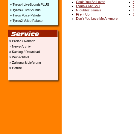
Could You Be Loved
» Tyros4 LiveSoundsPLUS
Hymn 4 My Soul
» Tyros3 LiveSounds
N´oubliez Jamais
Fire It Up
» Tyros Voice Pakete
Don´t You Love Me Anymore
» Tyros2 Voice Pakete
» Preise / Rabatte
» News-Archiv
» Katalog / Download
» Wunschtitel
» Zahlung & Lieferung
» Hotline