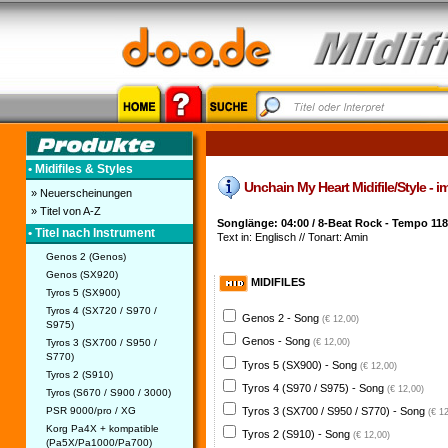
• Midifiles & Styles
Unchain My Heart Midifile/Style - i
» Neuerscheinungen
» Titel von A-Z
Songlänge: 04:00 / 8-Beat Rock - Tempo 118
• Titel nach Instrument
Text in: Englisch // Tonart: Amin
Genos 2 (Genos)
Genos (SX920)
MIDIFILES
Tyros 5 (SX900)
Tyros 4 (SX720 / S970 /
Genos 2 - Song
(€ 12,00)
S975)
Genos - Song
Tyros 3 (SX700 / S950 /
(€ 12,00)
S770)
Tyros 5 (SX900) - Song
(€ 12,00)
Tyros 2 (S910)
Tyros 4 (S970 / S975) - Song
(€ 12,00)
Tyros (S670 / S900 / 3000)
PSR 9000/pro / XG
Tyros 3 (SX700 / S950 / S770) - Song
(€ 1
Korg Pa4X + kompatible
Tyros 2 (S910) - Song
(€ 12,00)
(Pa5X/Pa1000/Pa700)