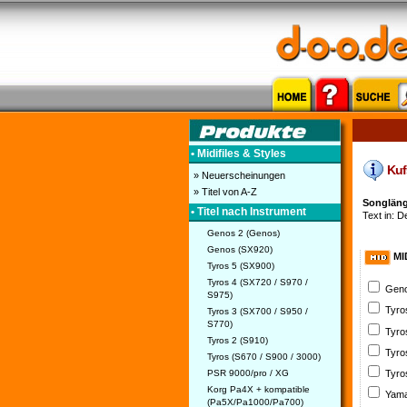
• Midifiles & Styles
Kufs
» Neuerscheinungen
» Titel von A-Z
Songlänge
• Titel nach Instrument
Text in: D
Genos 2 (Genos)
Genos (SX920)
MI
Tyros 5 (SX900)
Tyros 4 (SX720 / S970 /
Geno
S975)
Tyro
Tyros 3 (SX700 / S950 /
S770)
Tyro
Tyros 2 (S910)
Tyro
Tyros (S670 / S900 / 3000)
PSR 9000/pro / XG
Tyro
Korg Pa4X + kompatible
Yama
(Pa5X/Pa1000/Pa700)