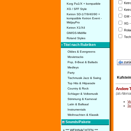
Ketr
Korg Pa1/X + kompatible
XG / SFF Style
Ketr
Ketron SD-1/7/9/40/90 +
GM 
kompatible Ketron Event -
MidjayPro
XG -
Ketron X1/X4
Rola
GM/GS-Midifile
Tech
Roland Styles
• Titel nach Rubriken
Oldies & Evergreens
Movietracks
zurü
Pop, 8-Beat & Ballads
Medleys
Party
Kufstein
Tischmusik Jazz & Swing
Top Hits & Hitparade
Andere T
Country & Rock
(als Alterna
Schlager & Volksmusik
Stimmung & Karneval
Vo
Latin & Ballsaal
So
Instrumentals
Weihnachten & Klassik
Sounds/Pakete
» *** WEIHNACHTEN ***