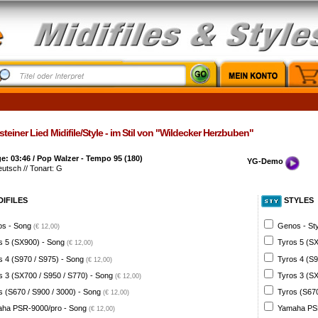
teiner Lied Midifile/Style - im Stil von "Wildecker Herzbuben"
: 03:46 / Pop Walzer - Tempo 95 (180)
YG-Demo
eutsch // Tonart: G
DIFILES
STYLES
s - Song
Genos - St
(€ 12,00)
s 5 (SX900) - Song
Tyros 5 (SX
(€ 12,00)
s 4 (S970 / S975) - Song
Tyros 4 (S9
(€ 12,00)
s 3 (SX700 / S950 / S770) - Song
Tyros 3 (SX
(€ 12,00)
s (S670 / S900 / 3000) - Song
Tyros (S670
(€ 12,00)
ha PSR-9000/pro - Song
Yamaha PSR
(€ 12,00)