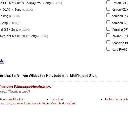
on SD-1/7/9/40/90 - MidjayPro - Song
Ketron SD-1
(€ 12,00)
on X1/X4 - Song
Ketron X1/X
(€ 12,00)
- Song
Yamaha PSR
(€ 12,00)
 Song
Yamaha SFF 
(€ 12,00)
nd GS - Song
Yamaha SFF 
(€ 12,00)
nics KN-6000/6500 - Song
Roland E-96
(€ 12,00)
Technics K
Korg PA-80
ck
er Lied
im Stil von
Wildecker Herzbuben
als
Midifile
und
Style
itel von
Wildecker Herzbuben
:
tive zu "Kufsteiner Lied")
lksmusik Medley
Herzilein
Hallo Frau Nach
 ein Tag, so wunderschön wie heute
Zwei Kerle wie wir