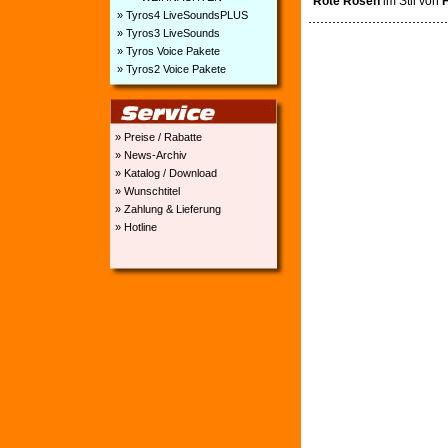
Rote Rosen
im Stil von
» Tyros4 LiveSoundsPLUS
» Tyros3 LiveSounds
» Tyros Voice Pakete
» Tyros2 Voice Pakete
» Preise / Rabatte
» News-Archiv
» Katalog / Download
» Wunschtitel
» Zahlung & Lieferung
» Hotline