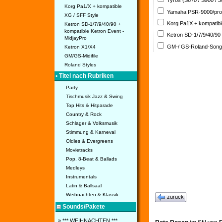
Tyros (S670 / S900 / 
Korg Pa1/X + kompatible
Yamaha PSR-9000/pro
XG / SFF Style
Korg Pa1X + kompatib
Ketron SD-1/7/9/40/90 +
kompatible Ketron Event -
Ketron SD-1/7/9/40/90
MidjayPro
GM-/ GS-Roland-Son
Ketron X1/X4
GM/GS-Midifile
Roland Styles
• Titel nach Rubriken
Party
Tischmusik Jazz & Swing
Top Hits & Hitparade
Country & Rock
Schlager & Volksmusik
Stimmung & Karneval
Oldies & Evergreens
Movietracks
Pop, 8-Beat & Ballads
Medleys
Instrumentals
Latin & Ballsaal
Weihnachten & Klassik
zurück
Sounds/Pakete
» *** WEIHNACHTEN ***