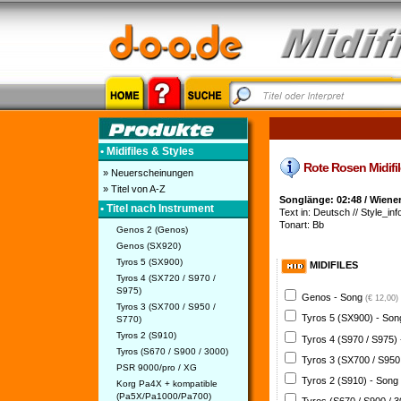
• Midifiles & Styles
Rote Rosen Midifile
» Neuerscheinungen
» Titel von A-Z
Songlänge: 02:48 / Wiene
• Titel nach Instrument
Text in: Deutsch // Style_info
Tonart: Bb
Genos 2 (Genos)
Genos (SX920)
Tyros 5 (SX900)
MIDIFILES
Tyros 4 (SX720 / S970 /
S975)
Genos - Song
(€ 12,00)
Tyros 3 (SX700 / S950 /
Tyros 5 (SX900) - So
S770)
Tyros 2 (S910)
Tyros 4 (S970 / S975)
Tyros (S670 / S900 / 3000)
Tyros 3 (SX700 / S950
PSR 9000/pro / XG
Tyros 2 (S910) - Song
Korg Pa4X + kompatible
(Pa5X/Pa1000/Pa700)