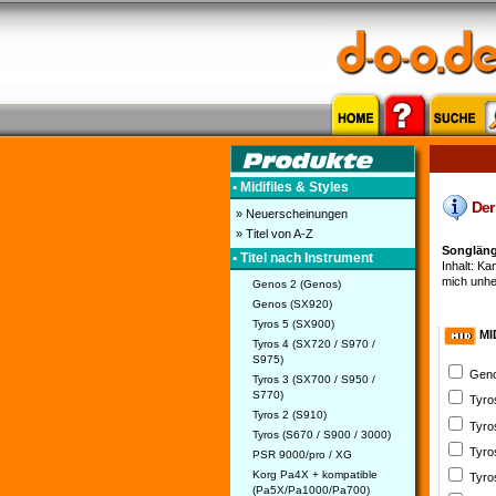
• Midifiles & Styles
Der 
» Neuerscheinungen
» Titel von A-Z
Songlänge
• Titel nach Instrument
Inhalt: Ka
mich unhei
Genos 2 (Genos)
Genos (SX920)
Tyros 5 (SX900)
MI
Tyros 4 (SX720 / S970 /
S975)
Geno
Tyros 3 (SX700 / S950 /
S770)
Tyro
Tyros 2 (S910)
Tyro
Tyros (S670 / S900 / 3000)
Tyro
PSR 9000/pro / XG
Korg Pa4X + kompatible
Tyro
(Pa5X/Pa1000/Pa700)