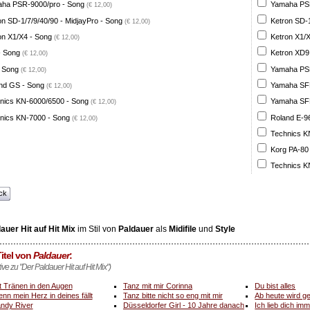
ha PSR-9000/pro - Song
Yamaha PSR
(€ 12,00)
on SD-1/7/9/40/90 - MidjayPro - Song
Ketron SD-1
(€ 12,00)
on X1/X4 - Song
Ketron X1/X
(€ 12,00)
- Song
Ketron XD9
(€ 12,00)
 Song
Yamaha PSR
(€ 12,00)
nd GS - Song
Yamaha SFF 
(€ 12,00)
nics KN-6000/6500 - Song
Yamaha SFF 
(€ 12,00)
nics KN-7000 - Song
Roland E-96
(€ 12,00)
Technics K
Korg PA-80
Technics K
ck
auer Hit auf Hit Mix
im Stil von
Paldauer
als
Midifile
und
Style
itel von
Paldauer
:
tive zu "Der Paldauer Hit auf Hit Mix")
t Tränen in den Augen
Tanz mit mir Corinna
Du bist alles
nn mein Herz in deines fällt
Tanz bitte nicht so eng mit mir
Ab heute wird ge
ndy River
Düsseldorfer Girl - 10 Jahre danach
Ich lieb dich im