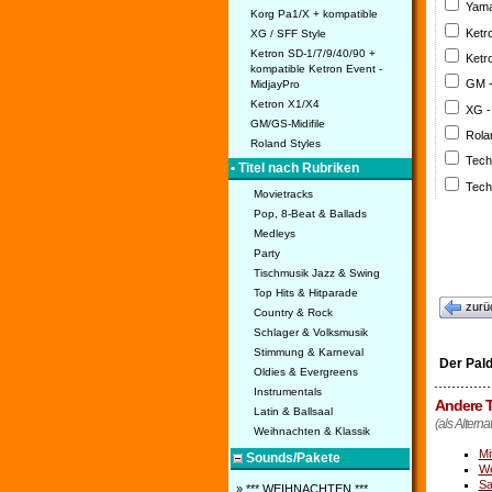
Yama
Korg Pa1/X + kompatible
Ketr
XG / SFF Style
Ketron SD-1/7/9/40/90 +
Ketr
kompatible Ketron Event -
GM 
MidjayPro
Ketron X1/X4
XG -
GM/GS-Midifile
Rola
Roland Styles
Tech
• Titel nach Rubriken
Tech
Movietracks
Pop, 8-Beat & Ballads
Medleys
Party
Tischmusik Jazz & Swing
Top Hits & Hitparade
zurü
Country & Rock
Schlager & Volksmusik
Stimmung & Karneval
Der Pald
Oldies & Evergreens
Instrumentals
Andere T
Latin & Ballsaal
(als Alterna
Weihnachten & Klassik
Mi
Sounds/Pakete
We
Sa
» *** WEIHNACHTEN ***