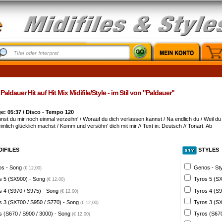
Paldauer Hit auf Hit Mix Midifile/Style - im Stil von "Paldauer"
: 05:37 / Disco - Tempo 120
nnst du mir noch einmal verzeihn' / Worauf du dich verlassen kannst / Na endlich du / Weil du
mlich glücklich machst / Komm und versöhn' dich mit mir // Text in: Deutsch // Tonart: Ab
DIFILES
STYLES
s - Song
Genos - St
(€ 12,00)
s 5 (SX900) - Song
Tyros 5 (SX
(€ 12,00)
s 4 (S970 / S975) - Song
Tyros 4 (S9
(€ 12,00)
s 3 (SX700 / S950 / S770) - Song
Tyros 3 (SX
(€ 12,00)
s (S670 / S900 / 3000) - Song
Tyros (S670
(€ 12,00)