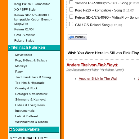
Yamaha PSR-9000/pro / XG - Song
(€ 12,0
Korg Pa1/X + kompatible
XG / SFF Style
Korg Pa1X + kompatible - Song
(€ 12,00)
Ketron SD-1/7/9/40/90 +
Ketron SD-1/7/9/40/90 - MidjayPro - Song
kompatible Ketron Event -
MidjayPro
GM-/ GS-Roland-Song
(€ 12,00)
Ketron X1/X4
GM/GS-Midifile
zurück
Roland Styles
• Titel nach Rubriken
Wish You Were Here
im Stil von
Pink Flo
Movietracks
Pop, 8-Beat & Ballads
Andere Titel von
Pink Floyd
:
Medleys
(als Alternative zu "Wish You Were Here")
Party
Tischmusik Jazz & Swing
Another Brick In The Wall
Top Hits & Hitparade
Country & Rock
Schlager & Volksmusik
Stimmung & Karneval
Oldies & Evergreens
Instrumentals
Latin & Ballsaal
Weihnachten & Klassik
Sounds/Pakete
» *** WEIHNACHTEN ***