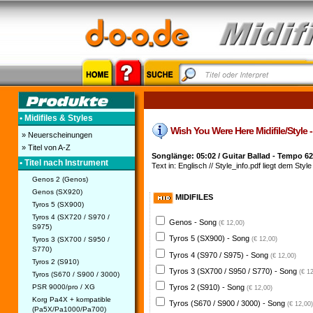
• Midifiles & Styles
Wish You Were Here Midifile/Style -
» Neuerscheinungen
» Titel von A-Z
Songlänge: 05:02 / Guitar Ballad - Tempo 62
• Titel nach Instrument
Text in: Englisch // Style_info.pdf liegt dem Style
Genos 2 (Genos)
Genos (SX920)
MIDIFILES
Tyros 5 (SX900)
Tyros 4 (SX720 / S970 /
Genos - Song
(€ 12,00)
S975)
Tyros 5 (SX900) - Song
Tyros 3 (SX700 / S950 /
(€ 12,00)
S770)
Tyros 4 (S970 / S975) - Song
(€ 12,00)
Tyros 2 (S910)
Tyros 3 (SX700 / S950 / S770) - Song
(€ 1
Tyros (S670 / S900 / 3000)
PSR 9000/pro / XG
Tyros 2 (S910) - Song
(€ 12,00)
Korg Pa4X + kompatible
Tyros (S670 / S900 / 3000) - Song
(€ 12,00)
(Pa5X/Pa1000/Pa700)