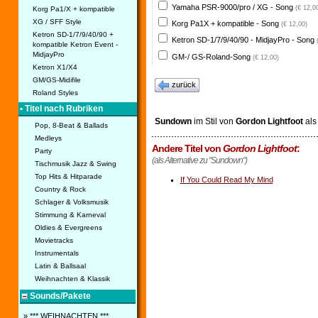
Yamaha PSR-9000/pro / XG - Song
(€ 12,0
Korg Pa1/X + kompatible
XG / SFF Style
Korg Pa1X + kompatible - Song
(€ 12,00)
Ketron SD-1/7/9/40/90 +
Ketron SD-1/7/9/40/90 - MidjayPro - Song
kompatible Ketron Event -
MidjayPro
GM-/ GS-Roland-Song
(€ 12,00)
Ketron X1/X4
GM/GS-Midifile
zurück
Roland Styles
• Titel nach Rubriken
Sundown
im Stil von
Gordon Lightfoot
al
Pop, 8-Beat & Ballads
Medleys
Andere Titel von
Gordon Lightfoot
:
Party
(als Alternative zu "Sundown")
Tischmusik Jazz & Swing
Top Hits & Hitparade
If You Could Read My Mind
Country & Rock
Schlager & Volksmusik
Stimmung & Karneval
Oldies & Evergreens
Movietracks
Instrumentals
Latin & Ballsaal
Weihnachten & Klassik
Sounds/Pakete
» *** WEIHNACHTEN ***