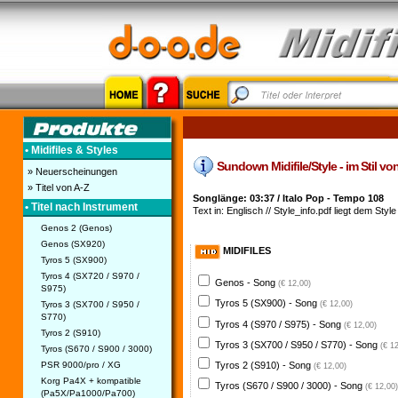
• Midifiles & Styles
Sundown Midifile/Style - im Stil v
» Neuerscheinungen
» Titel von A-Z
Songlänge: 03:37 / Italo Pop - Tempo 108
• Titel nach Instrument
Text in: Englisch // Style_info.pdf liegt dem Style
Genos 2 (Genos)
Genos (SX920)
MIDIFILES
Tyros 5 (SX900)
Tyros 4 (SX720 / S970 /
Genos - Song
(€ 12,00)
S975)
Tyros 5 (SX900) - Song
Tyros 3 (SX700 / S950 /
(€ 12,00)
S770)
Tyros 4 (S970 / S975) - Song
(€ 12,00)
Tyros 2 (S910)
Tyros 3 (SX700 / S950 / S770) - Song
(€ 1
Tyros (S670 / S900 / 3000)
PSR 9000/pro / XG
Tyros 2 (S910) - Song
(€ 12,00)
Korg Pa4X + kompatible
Tyros (S670 / S900 / 3000) - Song
(€ 12,00)
(Pa5X/Pa1000/Pa700)