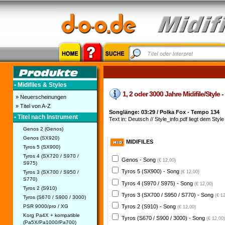
• Midifiles & Styles
1, 2 oder 3000 Jahre Midifile/Style -
» Neuerscheinungen
» Titel von A-Z
Songlänge: 03:29 / Polka Fox - Tempo 134
• Titel nach Instrument
Text in: Deutsch // Style_info.pdf liegt dem Style 
Genos 2 (Genos)
Genos (SX920)
MIDIFILES
Tyros 5 (SX900)
Tyros 4 (SX720 / S970 /
Genos - Song
(€ 12,00)
S975)
Tyros 5 (SX900) - Song
Tyros 3 (SX700 / S950 /
(€ 12,00)
S770)
Tyros 4 (S970 / S975) - Song
(€ 12,00)
Tyros 2 (S910)
Tyros 3 (SX700 / S950 / S770) - Song
(€ 1
Tyros (S670 / S900 / 3000)
PSR 9000/pro / XG
Tyros 2 (S910) - Song
(€ 12,00)
Korg Pa4X + kompatible
Tyros (S670 / S900 / 3000) - Song
(€ 12,00)
(Pa5X/Pa1000/Pa700)