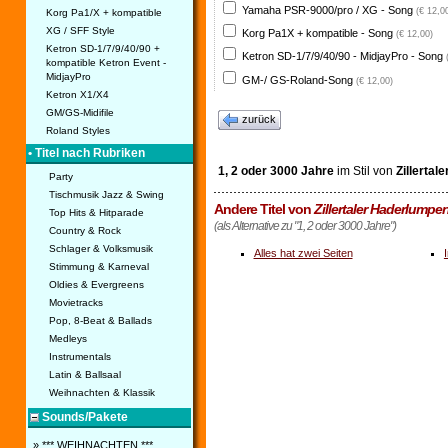
Yamaha PSR-9000/pro / XG - Song
(€ 12,0
Korg Pa1/X + kompatible
XG / SFF Style
Korg Pa1X + kompatible - Song
(€ 12,00)
Ketron SD-1/7/9/40/90 +
Ketron SD-1/7/9/40/90 - MidjayPro - Song
kompatible Ketron Event -
MidjayPro
GM-/ GS-Roland-Song
(€ 12,00)
Ketron X1/X4
GM/GS-Midifile
zurück
Roland Styles
• Titel nach Rubriken
1, 2 oder 3000 Jahre
im Stil von
Zillertal
Party
Tischmusik Jazz & Swing
Andere Titel von
Zillertaler Haderlumpe
Top Hits & Hitparade
(als Alternative zu "1, 2 oder 3000 Jahre")
Country & Rock
Schlager & Volksmusik
Alles hat zwei Seiten
Stimmung & Karneval
Oldies & Evergreens
Movietracks
Pop, 8-Beat & Ballads
Medleys
Instrumentals
Latin & Ballsaal
Weihnachten & Klassik
Sounds/Pakete
» *** WEIHNACHTEN ***