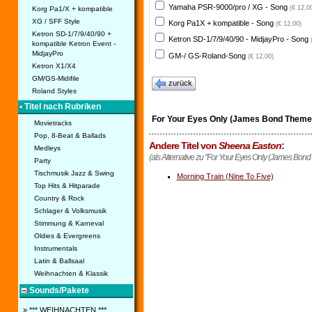
Yamaha PSR-9000/pro / XG - Song
(€ 12,0
Korg Pa1/X + kompatible
XG / SFF Style
Korg Pa1X + kompatible - Song
(€ 12,00)
Ketron SD-1/7/9/40/90 +
Ketron SD-1/7/9/40/90 - MidjayPro - Song
kompatible Ketron Event -
MidjayPro
GM-/ GS-Roland-Song
(€ 12,00)
Ketron X1/X4
GM/GS-Midifile
zurück
Roland Styles
• Titel nach Rubriken
For Your Eyes Only (James Bond Theme
Movietracks
Pop, 8-Beat & Ballads
Andere Titel von
Sheena Easton
:
Medleys
(als Alternative zu "For Your Eyes Only (James Bon
Party
Tischmusik Jazz & Swing
Morning Train (Nine To Five)
Top Hits & Hitparade
Country & Rock
Schlager & Volksmusik
Stimmung & Karneval
Oldies & Evergreens
Instrumentals
Latin & Ballsaal
Weihnachten & Klassik
Sounds/Pakete
» *** WEIHNACHTEN ***