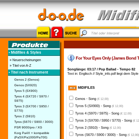
• Midifiles & Styles
For Your Eyes Only (James Bond The
» Neuerscheinungen
» Titel von A-Z
Songlänge: 03:17 / Pop Ballad - Tempo 82
• Titel nach Instrument
Text in: Englisch // Style_info.pdf liegt dem Style
Genos 2 (Genos)
Genos (SX920)
MIDIFILES
Tyros 5 (SX900)
Tyros 4 (SX720 / S970 /
Genos - Song
(€ 12,00)
S975)
Tyros 5 (SX900) - Song
Tyros 3 (SX700 / S950 /
(€ 12,00)
S770)
Tyros 4 (S970 / S975) - Song
(€ 12,00)
Tyros 2 (S910)
Tyros 3 (SX700 / S950 / S770) - Song
(€ 1
Tyros (S670 / S900 / 3000)
PSR 9000/pro / XG
Tyros 2 (S910) - Song
(€ 12,00)
Korg Pa4X + kompatible
Tyros (S670 / S900 / 3000) - Song
(€ 12,00)
(Pa5X/Pa1000/Pa700)