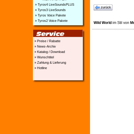
» Tyros4 LiveSoundsPLUS
zurück
» Tyros3 LiveSounds
» Tyros Voice Pakete
» Tyros2 Voice Pakete
Wild World
im Stil von
Mr
» Preise / Rabatte
» News-Archiv
» Katalog / Download
» Wunschtitel
» Zahlung & Lieferung
» Hotline