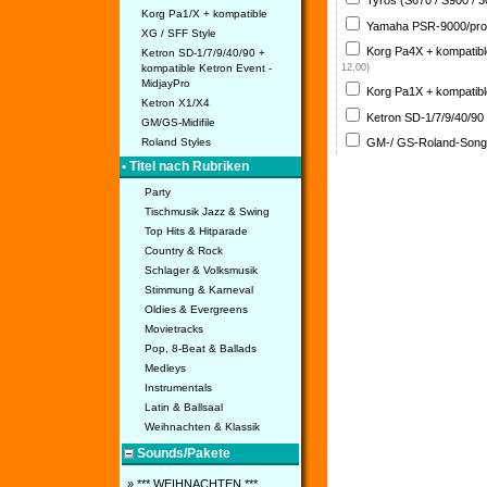
Tyros (S670 / S900 / 
Korg Pa1/X + kompatible
Yamaha PSR-9000/pro
XG / SFF Style
Korg Pa4X + kompatib
Ketron SD-1/7/9/40/90 +
kompatible Ketron Event -
12,00)
MidjayPro
Korg Pa1X + kompatib
Ketron X1/X4
Ketron SD-1/7/9/40/90
GM/GS-Midifile
GM-/ GS-Roland-Son
Roland Styles
• Titel nach Rubriken
Party
Tischmusik Jazz & Swing
Top Hits & Hitparade
Country & Rock
Schlager & Volksmusik
Stimmung & Karneval
Oldies & Evergreens
Movietracks
Pop, 8-Beat & Ballads
Medleys
Instrumentals
Latin & Ballsaal
Weihnachten & Klassik
Sounds/Pakete
» *** WEIHNACHTEN ***