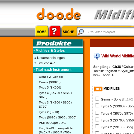
• Midifiles & Styles
Wild World Midifile/
» Neuerscheinungen
» Titel von A-Z
Songlänge: 03:38 / Guitar
• Titel nach Instrument
Text in: Englisch // Style_inf
bei // Tonart: F
Genos 2 (Genos)
Genos (SX920)
Tyros 5 (SX900)
MIDIFILES
Tyros 4 (SX720 / S970 /
S975)
Genos - Song
(€ 12,00)
Tyros 3 (SX700 / S950 /
Tyros 5 (SX900) - So
S770)
Tyros 2 (S910)
Tyros 4 (S970 / S975)
Tyros (S670 / S900 / 3000)
Tyros 3 (SX700 / S950
PSR 9000/pro / XG
Tyros 2 (S910) - Song
Korg Pa4X + kompatible
(Pa5X/Pa1000/Pa700)