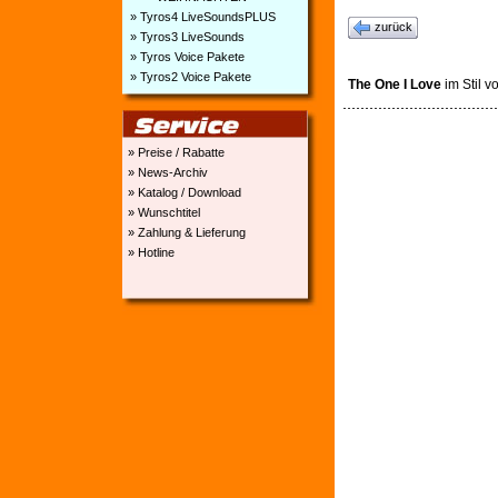
» Tyros4 LiveSoundsPLUS
zurück
» Tyros3 LiveSounds
» Tyros Voice Pakete
» Tyros2 Voice Pakete
The One I Love
im Stil v
» Preise / Rabatte
» News-Archiv
» Katalog / Download
» Wunschtitel
» Zahlung & Lieferung
» Hotline