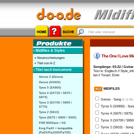
• Midifiles & Styles
The One I Love Midi
» Neuerscheinungen
» Titel von A-Z
Songlänge: 03:22 / Guita
• Titel nach Instrument
Text in: Englisch // Style_inf
bei // Tonart: Emin
Genos 2 (Genos)
Genos (SX920)
Tyros 5 (SX900)
MIDIFILES
Tyros 4 (SX720 / S970 /
S975)
Genos - Song
(€ 12,00)
Tyros 3 (SX700 / S950 /
Tyros 5 (SX900) - So
S770)
Tyros 2 (S910)
Tyros 4 (S970 / S975)
Tyros (S670 / S900 / 3000)
Tyros 3 (SX700 / S950
PSR 9000/pro / XG
Tyros 2 (S910) - Song
Korg Pa4X + kompatible
(Pa5X/Pa1000/Pa700)