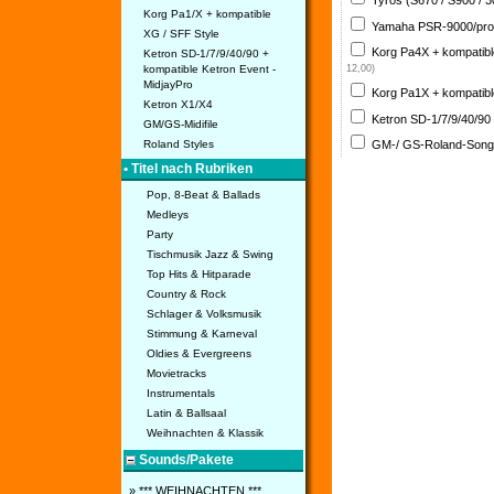
Tyros (S670 / S900 / 
Korg Pa1/X + kompatible
Yamaha PSR-9000/pro
XG / SFF Style
Korg Pa4X + kompatib
Ketron SD-1/7/9/40/90 +
kompatible Ketron Event -
12,00)
MidjayPro
Korg Pa1X + kompatib
Ketron X1/X4
Ketron SD-1/7/9/40/90
GM/GS-Midifile
GM-/ GS-Roland-Son
Roland Styles
• Titel nach Rubriken
Pop, 8-Beat & Ballads
Medleys
Party
Tischmusik Jazz & Swing
Top Hits & Hitparade
Country & Rock
Schlager & Volksmusik
Stimmung & Karneval
Oldies & Evergreens
Movietracks
Instrumentals
Latin & Ballsaal
Weihnachten & Klassik
Sounds/Pakete
» *** WEIHNACHTEN ***