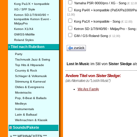
Yamaha PSR-9000/pro / XG - Song
(€ 12,0
Korg Pa1/X + kompatible
XG / SFF Style
Korg Pa4X + kompatible (Pa5X/Pa1000/Pa
Ketron SD-1/7/9/40/90 +
12,00)
kompatible Ketron Event -
Korg Pa1X + kompatible - Song
(€ 12,00)
MidjayPro
Ketron SD-1/7/9/40/90 - MidjayPro - Song
Ketron X1/X4
GM/GS-Midifile
GM-/ GS-Roland-Song
(€ 12,00)
Roland Styles
• Titel nach Rubriken
zurück
Party
Tischmusik Jazz & Swing
Lost In Music
im Stil von
Sister Sledge
al
Top Hits & Hitparade
Country & Rock
Andere Titel von
Sister Sledge
:
Schlager & Volksmusik
(als Alternative zu "Lost In Music")
Stimmung & Karneval
Oldies & Evergreens
We Are Family
Movietracks
Pop, 8-Beat & Ballads
Medleys
Instrumentals
Latin & Ballsaal
Weihnachten & Klassik
Sounds/Pakete
» *** WEIHNACHTEN ***