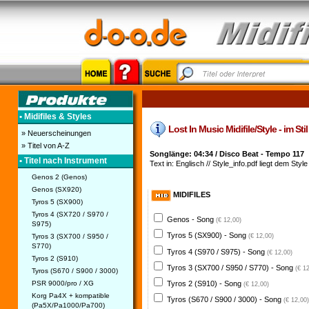
• Midifiles & Styles
Lost In Music Midifile/Style - im Sti
» Neuerscheinungen
» Titel von A-Z
Songlänge: 04:34 / Disco Beat - Tempo 117
• Titel nach Instrument
Text in: Englisch // Style_info.pdf liegt dem Style
Genos 2 (Genos)
Genos (SX920)
MIDIFILES
Tyros 5 (SX900)
Tyros 4 (SX720 / S970 /
Genos - Song
(€ 12,00)
S975)
Tyros 5 (SX900) - Song
Tyros 3 (SX700 / S950 /
(€ 12,00)
S770)
Tyros 4 (S970 / S975) - Song
(€ 12,00)
Tyros 2 (S910)
Tyros 3 (SX700 / S950 / S770) - Song
(€ 1
Tyros (S670 / S900 / 3000)
PSR 9000/pro / XG
Tyros 2 (S910) - Song
(€ 12,00)
Korg Pa4X + kompatible
Tyros (S670 / S900 / 3000) - Song
(€ 12,00)
(Pa5X/Pa1000/Pa700)