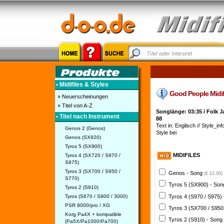
• Midifiles & Styles
Good People Midifi
» Neuerscheinungen
» Titel von A-Z
Songlänge: 03:35 / Folk 
• Titel nach Instrument
88
Text in: Englisch // Style_inf
Genos 2 (Genos)
Style bei
Genos (SX920)
Tyros 5 (SX900)
MIDIFILES
Tyros 4 (SX720 / S970 /
S975)
Tyros 3 (SX700 / S950 /
Genos - Song
(€ 12,00)
S770)
Tyros 5 (SX900) - So
Tyros 2 (S910)
Tyros 4 (S970 / S975)
Tyros (S670 / S900 / 3000)
PSR 9000/pro / XG
Tyros 3 (SX700 / S950
Korg Pa4X + kompatible
Tyros 2 (S910) - Song
(Pa5X/Pa1000/Pa700)