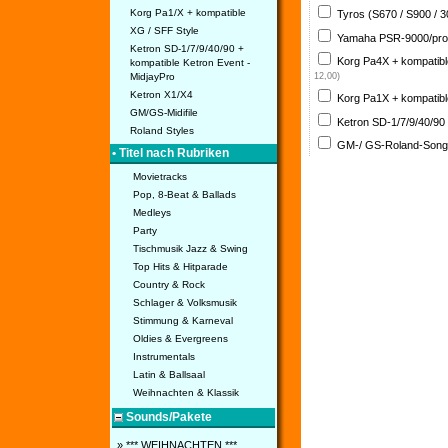
Korg Pa1/X + kompatible
Tyros (S670 / S900 / 
XG / SFF Style
Yamaha PSR-9000/pro
Ketron SD-1/7/9/40/90 +
Korg Pa4X + kompatib
kompatible Ketron Event -
MidjayPro
12,00)
Ketron X1/X4
Korg Pa1X + kompatib
GM/GS-Midifile
Ketron SD-1/7/9/40/90
Roland Styles
GM-/ GS-Roland-Son
• Titel nach Rubriken
Movietracks
Pop, 8-Beat & Ballads
Medleys
Party
Tischmusik Jazz & Swing
Top Hits & Hitparade
Country & Rock
Schlager & Volksmusik
Stimmung & Karneval
Oldies & Evergreens
Instrumentals
Latin & Ballsaal
Weihnachten & Klassik
Sounds/Pakete
» *** WEIHNACHTEN ***