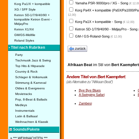
Yamaha PSR-9000/pro / XG - Song
(€ 12,0
Korg Pa1/X + kompatible
XG / SFF Style
Korg Pa4X + kompatible (Pa5X/Pa1000/Pa
Ketron SD-1/7/9/40/90 +
12,00)
kompatible Ketron Event -
Korg Pa1X + kompatible - Song
(€ 12,00)
MidjayPro
Ketron SD-1/7/9/40/90 - MidjayPro - Song
Ketron X1/X4
GM/GS-Midifile
GM-/ GS-Roland-Song
(€ 12,00)
Roland Styles
• Titel nach Rubriken
zurück
Party
Tischmusik Jazz & Swing
Afrikaan Beat
im Stil von
Bert Kaempfert
Top Hits & Hitparade
Country & Rock
Andere Titel von
Bert Kaempfert
:
Schlager & Volksmusik
(als Alternative zu "Afrikaan Beat")
Stimmung & Karneval
Oldies & Evergreens
Bye Bye Blues
Movietracks
A Swinging Safari
Pop, 8-Beat & Ballads
Zambesi
Medleys
Instrumentals
Latin & Ballsaal
Weihnachten & Klassik
Sounds/Pakete
» *** WEIHNACHTEN ***