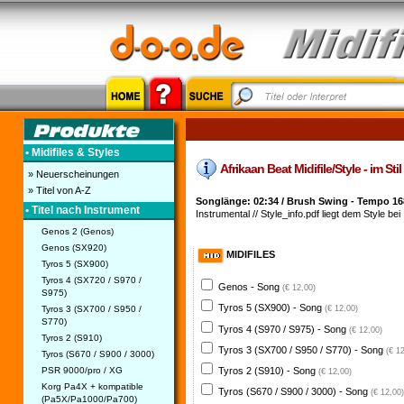
• Midifiles & Styles
Afrikaan Beat Midifile/Style - im St
» Neuerscheinungen
» Titel von A-Z
Songlänge: 02:34 / Brush Swing - Tempo 16
• Titel nach Instrument
Instrumental // Style_info.pdf liegt dem Style bei
Genos 2 (Genos)
Genos (SX920)
MIDIFILES
Tyros 5 (SX900)
Tyros 4 (SX720 / S970 /
Genos - Song
(€ 12,00)
S975)
Tyros 5 (SX900) - Song
Tyros 3 (SX700 / S950 /
(€ 12,00)
S770)
Tyros 4 (S970 / S975) - Song
(€ 12,00)
Tyros 2 (S910)
Tyros 3 (SX700 / S950 / S770) - Song
(€ 1
Tyros (S670 / S900 / 3000)
PSR 9000/pro / XG
Tyros 2 (S910) - Song
(€ 12,00)
Korg Pa4X + kompatible
Tyros (S670 / S900 / 3000) - Song
(€ 12,00)
(Pa5X/Pa1000/Pa700)