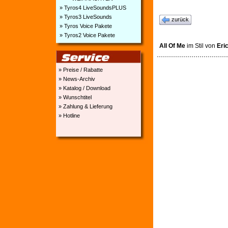
» Tyros4 LiveSoundsPLUS
» Tyros3 LiveSounds
zurück
» Tyros Voice Pakete
» Tyros2 Voice Pakete
All Of Me
im Stil von
Eri
» Preise / Rabatte
» News-Archiv
» Katalog / Download
» Wunschtitel
» Zahlung & Lieferung
» Hotline