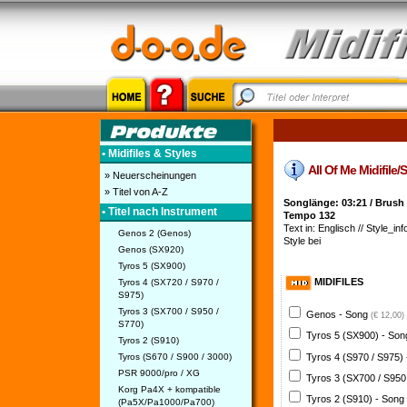
• Midifiles & Styles
All Of Me Midifile/
» Neuerscheinungen
» Titel von A-Z
Songlänge: 03:21 / Brush
• Titel nach Instrument
Tempo 132
Text in: Englisch // Style_inf
Genos 2 (Genos)
Style bei
Genos (SX920)
Tyros 5 (SX900)
MIDIFILES
Tyros 4 (SX720 / S970 /
S975)
Tyros 3 (SX700 / S950 /
Genos - Song
(€ 12,00)
S770)
Tyros 5 (SX900) - So
Tyros 2 (S910)
Tyros 4 (S970 / S975)
Tyros (S670 / S900 / 3000)
PSR 9000/pro / XG
Tyros 3 (SX700 / S950
Korg Pa4X + kompatible
Tyros 2 (S910) - Song
(Pa5X/Pa1000/Pa700)