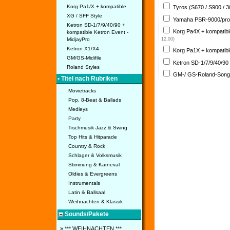
Korg Pa1/X + kompatible
Tyros (S670 / S900 / 
XG / SFF Style
Yamaha PSR-9000/pro
Ketron SD-1/7/9/40/90 +
Korg Pa4X + kompatib
kompatible Ketron Event -
MidjayPro
12,00)
Ketron X1/X4
Korg Pa1X + kompatib
GM/GS-Midifile
Ketron SD-1/7/9/40/90
Roland Styles
GM-/ GS-Roland-Son
• Titel nach Rubriken
Movietracks
Pop, 8-Beat & Ballads
Medleys
Party
Tischmusik Jazz & Swing
Top Hits & Hitparade
Country & Rock
Schlager & Volksmusik
Stimmung & Karneval
Oldies & Evergreens
Instrumentals
Latin & Ballsaal
Weihnachten & Klassik
Sounds/Pakete
» *** WEIHNACHTEN ***