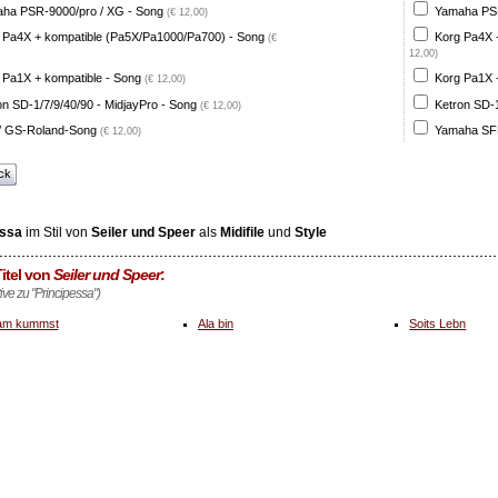
ha PSR-9000/pro / XG - Song
Yamaha PSR
(€ 12,00)
 Pa4X + kompatible (Pa5X/Pa1000/Pa700) - Song
Korg Pa4X 
(€
12,00)
 Pa1X + kompatible - Song
Korg Pa1X +
(€ 12,00)
on SD-1/7/9/40/90 - MidjayPro - Song
Ketron SD-1
(€ 12,00)
 GS-Roland-Song
Yamaha SFF
(€ 12,00)
ck
essa
im Stil von
Seiler und Speer
als
Midifile
und
Style
itel von
Seiler und Speer
:
tive zu "Principessa")
am kummst
Ala bin
Soits Lebn