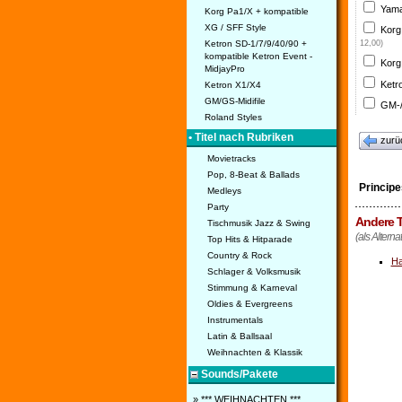
Yama
Korg Pa1/X + kompatible
XG / SFF Style
Korg
Ketron SD-1/7/9/40/90 +
12,00)
kompatible Ketron Event -
Korg
MidjayPro
Ketr
Ketron X1/X4
GM/GS-Midifile
GM-/
Roland Styles
• Titel nach Rubriken
zurü
Movietracks
Pop, 8-Beat & Ballads
Princip
Medleys
Party
Andere T
Tischmusik Jazz & Swing
(als Alterna
Top Hits & Hitparade
Country & Rock
H
Schlager & Volksmusik
Stimmung & Karneval
Oldies & Evergreens
Instrumentals
Latin & Ballsaal
Weihnachten & Klassik
Sounds/Pakete
» *** WEIHNACHTEN ***