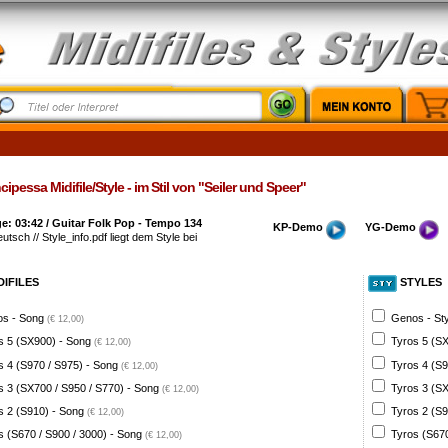
cipessa Midifile/Style - im Stil von "Seiler und Speer"
: 03:42 / Guitar Folk Pop - Tempo 134
KP-Demo
YG-Demo
eutsch // Style_info.pdf liegt dem Style bei
DIFILES
STYLES
s - Song
Genos - St
(€ 12,00)
s 5 (SX900) - Song
Tyros 5 (SX
(€ 12,00)
s 4 (S970 / S975) - Song
Tyros 4 (S9
(€ 12,00)
s 3 (SX700 / S950 / S770) - Song
Tyros 3 (SX
(€ 12,00)
s 2 (S910) - Song
Tyros 2 (S9
(€ 12,00)
s (S670 / S900 / 3000) - Song
Tyros (S670
(€ 12,00)