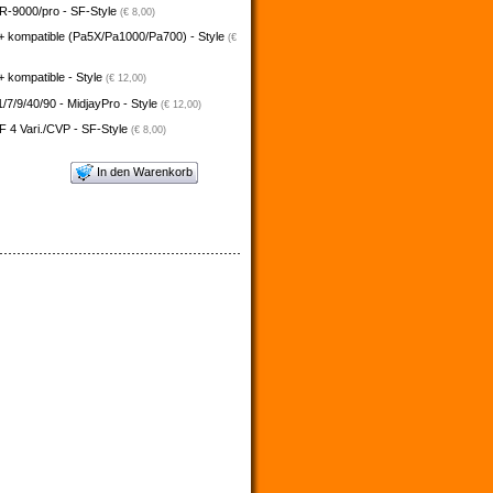
-9000/pro - SF-Style
(€ 8,00)
+ kompatible (Pa5X/Pa1000/Pa700) - Style
(€
 kompatible - Style
(€ 12,00)
/7/9/40/90 - MidjayPro - Style
(€ 12,00)
 4 Vari./CVP - SF-Style
(€ 8,00)
In den Warenkorb