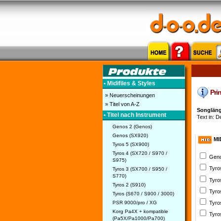
• Midifiles & Styles
Prin
» Neuerscheinungen
» Titel von A-Z
Songlänge
• Titel nach Instrument
Text in: D
Genos 2 (Genos)
Genos (SX920)
MI
Tyros 5 (SX900)
Tyros 4 (SX720 / S970 /
Geno
S975)
Tyro
Tyros 3 (SX700 / S950 /
S770)
Tyro
Tyros 2 (S910)
Tyro
Tyros (S670 / S900 / 3000)
PSR 9000/pro / XG
Tyro
Korg Pa4X + kompatible
Tyro
(Pa5X/Pa1000/Pa700)