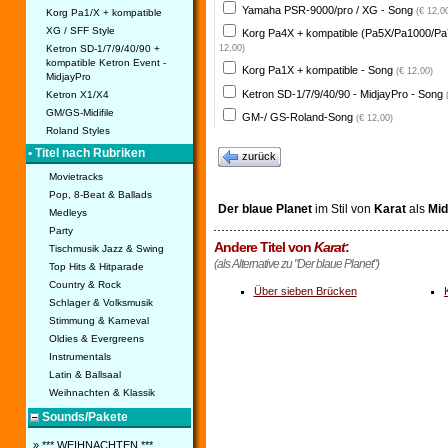
Yamaha PSR-9000/pro / XG - Song
(€ 12,0
Korg Pa1/X + kompatible
XG / SFF Style
Korg Pa4X + kompatible (Pa5X/Pa1000/Pa
Ketron SD-1/7/9/40/90 +
12,00)
kompatible Ketron Event -
Korg Pa1X + kompatible - Song
(€ 12,00)
MidjayPro
Ketron SD-1/7/9/40/90 - MidjayPro - Song
Ketron X1/X4
GM/GS-Midifile
GM-/ GS-Roland-Song
(€ 12,00)
Roland Styles
• Titel nach Rubriken
zurück
Movietracks
Pop, 8-Beat & Ballads
Der blaue Planet
im Stil von
Karat
als
Midi
Medleys
Party
Andere Titel von
Karat
:
Tischmusik Jazz & Swing
(als Alternative zu "Der blaue Planet")
Top Hits & Hitparade
Country & Rock
Über sieben Brücken
Schlager & Volksmusik
Stimmung & Karneval
Oldies & Evergreens
Instrumentals
Latin & Ballsaal
Weihnachten & Klassik
Sounds/Pakete
» *** WEIHNACHTEN ***