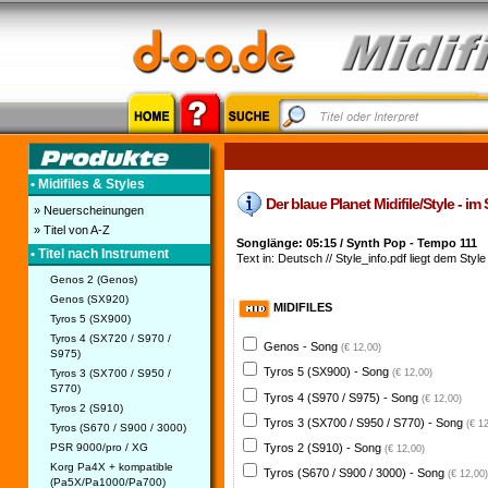
• Midifiles & Styles
Der blaue Planet Midifile/Style - im 
» Neuerscheinungen
» Titel von A-Z
Songlänge: 05:15 / Synth Pop - Tempo 111
• Titel nach Instrument
Text in: Deutsch // Style_info.pdf liegt dem Style
Genos 2 (Genos)
Genos (SX920)
MIDIFILES
Tyros 5 (SX900)
Tyros 4 (SX720 / S970 /
Genos - Song
(€ 12,00)
S975)
Tyros 5 (SX900) - Song
Tyros 3 (SX700 / S950 /
(€ 12,00)
S770)
Tyros 4 (S970 / S975) - Song
(€ 12,00)
Tyros 2 (S910)
Tyros 3 (SX700 / S950 / S770) - Song
(€ 1
Tyros (S670 / S900 / 3000)
PSR 9000/pro / XG
Tyros 2 (S910) - Song
(€ 12,00)
Korg Pa4X + kompatible
Tyros (S670 / S900 / 3000) - Song
(€ 12,00)
(Pa5X/Pa1000/Pa700)