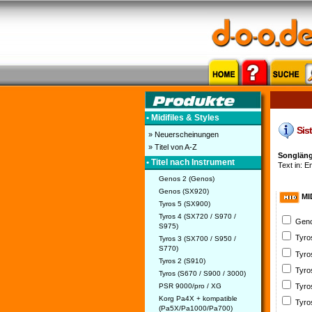
• Midifiles & Styles
Sist
» Neuerscheinungen
» Titel von A-Z
Songläng
• Titel nach Instrument
Text in: En
Genos 2 (Genos)
Genos (SX920)
MI
Tyros 5 (SX900)
Tyros 4 (SX720 / S970 /
Geno
S975)
Tyro
Tyros 3 (SX700 / S950 /
S770)
Tyro
Tyros 2 (S910)
Tyro
Tyros (S670 / S900 / 3000)
PSR 9000/pro / XG
Tyro
Korg Pa4X + kompatible
Tyro
(Pa5X/Pa1000/Pa700)