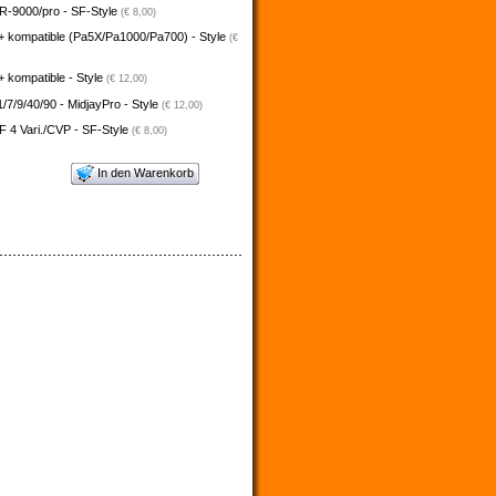
-9000/pro - SF-Style
(€ 8,00)
+ kompatible (Pa5X/Pa1000/Pa700) - Style
(€
 kompatible - Style
(€ 12,00)
/7/9/40/90 - MidjayPro - Style
(€ 12,00)
 4 Vari./CVP - SF-Style
(€ 8,00)
In den Warenkorb