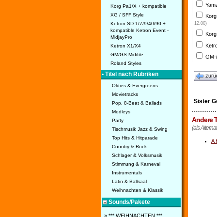
Yama
Korg Pa1/X + kompatible
XG / SFF Style
Korg
Ketron SD-1/7/9/40/90 +
12,00)
kompatible Ketron Event -
Korg
MidjayPro
Ketr
Ketron X1/X4
GM/GS-Midifile
GM-/
Roland Styles
• Titel nach Rubriken
zurü
Oldies & Evergreens
Movietracks
Sister G
Pop, 8-Beat & Ballads
Medleys
Andere T
Party
(als Alterna
Tischmusik Jazz & Swing
Top Hits & Hitparade
A 
Country & Rock
Schlager & Volksmusik
Stimmung & Karneval
Instrumentals
Latin & Ballsaal
Weihnachten & Klassik
Sounds/Pakete
» *** WEIHNACHTEN ***