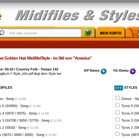
er Golden Hair Midifile/Style - im Stil von "America"
e: 03:10 / Country Folk - Tempo 142
KP-Demo
YG-Demo
glisch // Style_info.pdf liegt dem Style bei
DIFILES
STYLES
s - Song
Genos - St
(€ 12,00)
s 5 (SX900) - Song
Tyros 5 (SX
(€ 12,00)
s 4 (S970 / S975) - Song
Tyros 4 (S9
(€ 12,00)
s 3 (SX700 / S950 / S770) - Song
Tyros 3 (SX
(€ 12,00)
s 2 (S910) - Song
Tyros 2 (S9
(€ 12,00)
s (S670 / S900 / 3000) - Song
Tyros (S670
(€ 12,00)