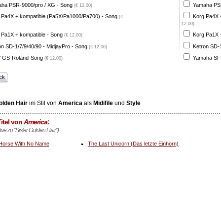
ha PSR-9000/pro / XG - Song
Yamaha PSR
(€ 12,00)
 Pa4X + kompatible (Pa5X/Pa1000/Pa700) - Song
Korg Pa4X 
(€
12,00)
 Pa1X + kompatible - Song
Korg Pa1X +
(€ 12,00)
on SD-1/7/9/40/90 - MidjayPro - Song
Ketron SD-1
(€ 12,00)
 GS-Roland-Song
Yamaha SFF
(€ 12,00)
ck
olden Hair
im Stil von
America
als
Midifile
und
Style
itel von
America
:
tive zu "Sister Golden Hair")
Horse With No Name
The Last Unicorn (Das letzte Einhorn)