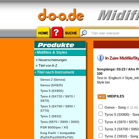
• Midifiles & Styles
In Zaire Midifile/S
» Neuerscheinungen
» Titel von A-Z
Songlänge: 03:23 / Afro 
• Titel nach Instrument
100
Text in: Englisch // Style_inf
Genos 2 (Genos)
Style bei
Genos (SX920)
Tyros 5 (SX900)
MIDIFILES
Tyros 4 (SX720 / S970 /
S975)
Tyros 3 (SX700 / S950 /
Genos - Song
(€ 12,00)
S770)
Tyros 5 (SX900) - So
Tyros 2 (S910)
Tyros 4 (S970 / S975)
Tyros (S670 / S900 / 3000)
PSR 9000/pro / XG
Tyros 3 (SX700 / S950
Korg Pa4X + kompatible
Tyros 2 (S910) - Song
(Pa5X/Pa1000/Pa700)