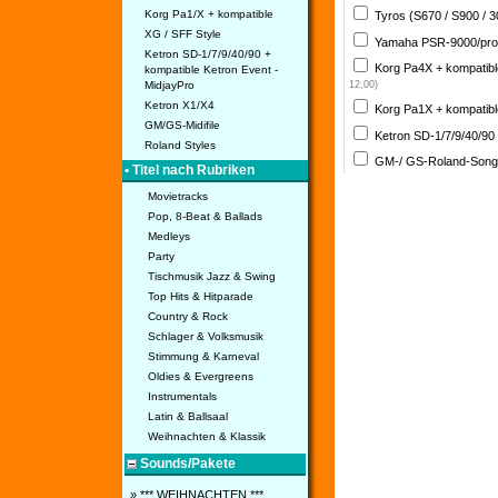
Korg Pa1/X + kompatible
Tyros (S670 / S900 / 
XG / SFF Style
Yamaha PSR-9000/pro
Ketron SD-1/7/9/40/90 +
Korg Pa4X + kompatib
kompatible Ketron Event -
MidjayPro
12,00)
Ketron X1/X4
Korg Pa1X + kompatib
GM/GS-Midifile
Ketron SD-1/7/9/40/90
Roland Styles
GM-/ GS-Roland-Son
• Titel nach Rubriken
Movietracks
Pop, 8-Beat & Ballads
Medleys
Party
Tischmusik Jazz & Swing
Top Hits & Hitparade
Country & Rock
Schlager & Volksmusik
Stimmung & Karneval
Oldies & Evergreens
Instrumentals
Latin & Ballsaal
Weihnachten & Klassik
Sounds/Pakete
» *** WEIHNACHTEN ***