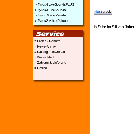
» Tyros4 LiveSoundsPLUS
» Tyros3 LiveSounds
zurück
» Tyros Voice Pakete
» Tyros2 Voice Pakete
In Zaire
im Stil von
John
» Preise / Rabatte
» News-Archiv
» Katalog / Download
» Wunschtitel
» Zahlung & Lieferung
» Hotline