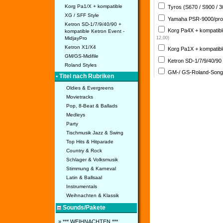
Korg Pa1/X + kompatible
Tyros (S670 / S900 / 
XG / SFF Style
Yamaha PSR-9000/pro
Ketron SD-1/7/9/40/90 +
Korg Pa4X + kompatib
kompatible Ketron Event -
MidjayPro
12,00)
Ketron X1/X4
Korg Pa1X + kompatib
GM/GS-Midifile
Ketron SD-1/7/9/40/90
Roland Styles
GM-/ GS-Roland-Son
• Titel nach Rubriken
Oldies & Evergreens
Movietracks
Pop, 8-Beat & Ballads
Medleys
Party
Tischmusik Jazz & Swing
Top Hits & Hitparade
Country & Rock
Schlager & Volksmusik
Stimmung & Karneval
Latin & Ballsaal
Instrumentals
Weihnachten & Klassik
Sounds/Pakete
» *** WEIHNACHTEN ***