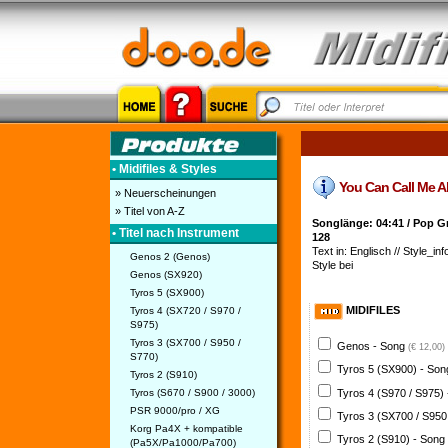
• Midifiles & Styles
You Can Call Me Al 
» Neuerscheinungen
» Titel von A-Z
Songlänge: 04:41 / Pop 
• Titel nach Instrument
128
Text in: Englisch // Style_inf
Genos 2 (Genos)
Style bei
Genos (SX920)
Tyros 5 (SX900)
MIDIFILES
Tyros 4 (SX720 / S970 /
S975)
Tyros 3 (SX700 / S950 /
Genos - Song
(€ 12,00)
S770)
Tyros 5 (SX900) - So
Tyros 2 (S910)
Tyros 4 (S970 / S975)
Tyros (S670 / S900 / 3000)
PSR 9000/pro / XG
Tyros 3 (SX700 / S950
Korg Pa4X + kompatible
Tyros 2 (S910) - Song
(Pa5X/Pa1000/Pa700)