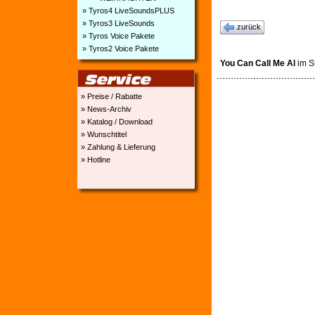
» Tyros4 LiveSoundsPLUS
» Tyros3 LiveSounds
zurück
» Tyros Voice Pakete
» Tyros2 Voice Pakete
You Can Call Me Al
im S
» Preise / Rabatte
» News-Archiv
» Katalog / Download
» Wunschtitel
» Zahlung & Lieferung
» Hotline