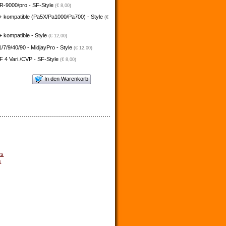
-9000/pro - SF-Style
(€ 8,00)
+ kompatible (Pa5X/Pa1000/Pa700) - Style
(€
 kompatible - Style
(€ 12,00)
/7/9/40/90 - MidjayPro - Style
(€ 12,00)
 4 Vari./CVP - SF-Style
(€ 8,00)
In den Warenkorb
es
s