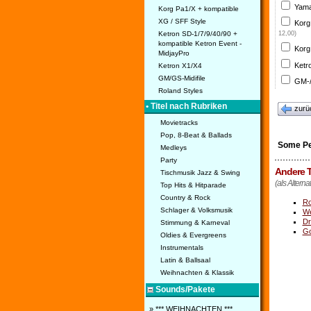
Yama
Korg Pa1/X + kompatible
XG / SFF Style
Korg
Ketron SD-1/7/9/40/90 +
12,00)
kompatible Ketron Event -
Korg
MidjayPro
Ketr
Ketron X1/X4
GM/GS-Midifile
GM-/
Roland Styles
• Titel nach Rubriken
zurü
Movietracks
Pop, 8-Beat & Ballads
Some Pe
Medleys
Party
Andere T
Tischmusik Jazz & Swing
(als Altern
Top Hits & Hitparade
Country & Rock
Ro
Schlager & Volksmusik
We
Dr
Stimmung & Karneval
Go
Oldies & Evergreens
Instrumentals
Latin & Ballsaal
Weihnachten & Klassik
Sounds/Pakete
» *** WEIHNACHTEN ***