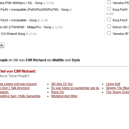
ha PSR-9000/pro / XG - Song
Yamaha PSR
(€ 12,00)
 Pa4X + kompatible (Pa5X/Pa1000/Pa700) - Song
Korg Pa4X 
(€
12,00)
 Pa1X + kompatible - Song
Korg Pa1X +
(€ 12,00)
on SD-1/7/9/40/90 - MidjayPro - Song
Ketron SD-1
(€ 12,00)
 GS-Roland-Song
Yamaha SFF
(€ 12,00)
ck
ople
im Stil von
Cliff Richard
als
Midifile
und
Style
itel von
Cliff Richard
:
ative zu "Some People")
te Lippen soll man küssen
All I Ask Of You
Living Doll
 Don´t Talk Anymore
Es war keine so wunderbar wie du
Singing The Blu
eamin´
Rave On
The Young One
odbye Sam, Hello Samantha
Mistletoe And Wine