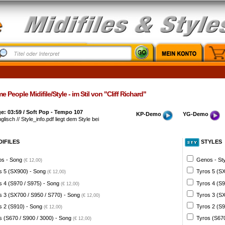
 People Midifile/Style - im Stil von "Cliff Richard"
: 03:59 / Soft Pop - Tempo 107
KP-Demo
YG-Demo
glisch // Style_info.pdf liegt dem Style bei
DIFILES
STYLES
s - Song
Genos - St
(€ 12,00)
s 5 (SX900) - Song
Tyros 5 (SX
(€ 12,00)
s 4 (S970 / S975) - Song
Tyros 4 (S9
(€ 12,00)
s 3 (SX700 / S950 / S770) - Song
Tyros 3 (SX
(€ 12,00)
s 2 (S910) - Song
Tyros 2 (S9
(€ 12,00)
s (S670 / S900 / 3000) - Song
Tyros (S670
(€ 12,00)