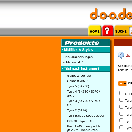
• Midifiles & Styles
Some
» Neuerscheinungen
» Titel von A-Z
Songlänge
• Titel nach Instrument
Text in: En
Genos 2 (Genos)
Genos (SX920)
MI
Tyros 5 (SX900)
Tyros 4 (SX720 / S970 /
Geno
S975)
Tyro
Tyros 3 (SX700 / S950 /
S770)
Tyro
Tyros 2 (S910)
Tyro
Tyros (S670 / S900 / 3000)
PSR 9000/pro / XG
Tyro
Korg Pa4X + kompatible
Tyro
(Pa5X/Pa1000/Pa700)