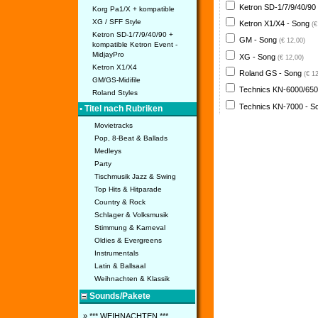
Ketron SD-1/7/9/40/90
Korg Pa1/X + kompatible
XG / SFF Style
Ketron X1/X4 - Song
(€
Ketron SD-1/7/9/40/90 +
GM - Song
(€ 12,00)
kompatible Ketron Event -
MidjayPro
XG - Song
(€ 12,00)
Ketron X1/X4
Roland GS - Song
(€ 1
GM/GS-Midifile
Technics KN-6000/650
Roland Styles
Technics KN-7000 - 
• Titel nach Rubriken
Movietracks
Pop, 8-Beat & Ballads
Medleys
Party
Tischmusik Jazz & Swing
Top Hits & Hitparade
Country & Rock
Schlager & Volksmusik
Stimmung & Karneval
Oldies & Evergreens
Instrumentals
Latin & Ballsaal
Weihnachten & Klassik
Sounds/Pakete
» *** WEIHNACHTEN ***