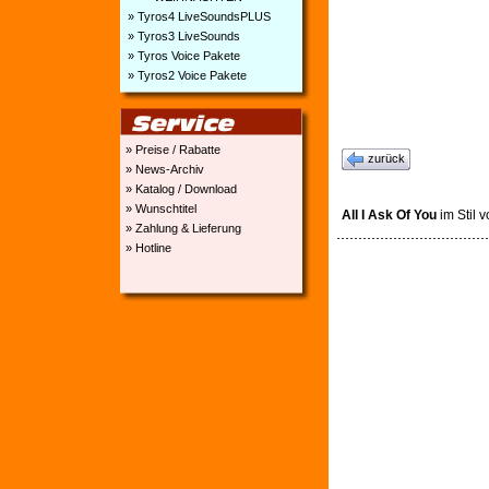
» Tyros4 LiveSoundsPLUS
» Tyros3 LiveSounds
» Tyros Voice Pakete
» Tyros2 Voice Pakete
» Preise / Rabatte
zurück
» News-Archiv
» Katalog / Download
» Wunschtitel
All I Ask Of You
im Stil 
» Zahlung & Lieferung
» Hotline