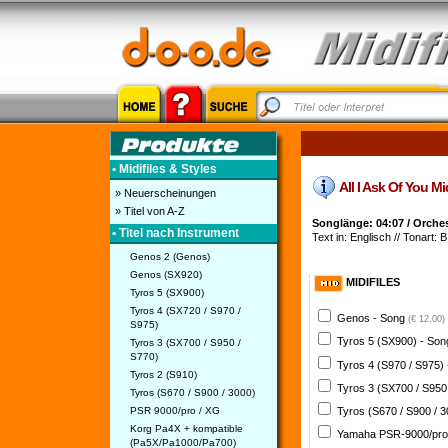
• Midifiles & Styles
All I Ask Of You Mid
» Neuerscheinungen
» Titel von A-Z
Songlänge: 04:07 / Orches
• Titel nach Instrument
Text in: Englisch // Tonart: B
Genos 2 (Genos)
Genos (SX920)
MIDIFILES
Tyros 5 (SX900)
Tyros 4 (SX720 / S970 /
Genos - Song
(€ 12,00)
S975)
Tyros 5 (SX900) - So
Tyros 3 (SX700 / S950 /
S770)
Tyros 4 (S970 / S975)
Tyros 2 (S910)
Tyros 3 (SX700 / S950
Tyros (S670 / S900 / 3000)
PSR 9000/pro / XG
Tyros (S670 / S900 / 
Korg Pa4X + kompatible
Yamaha PSR-9000/pro
(Pa5X/Pa1000/Pa700)