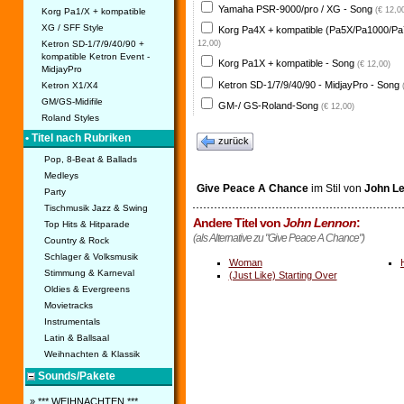
Yamaha PSR-9000/pro / XG - Song
(€ 12,0
Korg Pa1/X + kompatible
XG / SFF Style
Korg Pa4X + kompatible (Pa5X/Pa1000/Pa
Ketron SD-1/7/9/40/90 +
12,00)
kompatible Ketron Event -
Korg Pa1X + kompatible - Song
(€ 12,00)
MidjayPro
Ketron SD-1/7/9/40/90 - MidjayPro - Song
Ketron X1/X4
GM/GS-Midifile
GM-/ GS-Roland-Song
(€ 12,00)
Roland Styles
• Titel nach Rubriken
zurück
Pop, 8-Beat & Ballads
Medleys
Give Peace A Chance
im Stil von
John L
Party
Tischmusik Jazz & Swing
Andere Titel von
John Lennon
:
Top Hits & Hitparade
(als Alternative zu "Give Peace A Chance")
Country & Rock
Schlager & Volksmusik
Woman
Stimmung & Karneval
(Just Like) Starting Over
Oldies & Evergreens
Movietracks
Instrumentals
Latin & Ballsaal
Weihnachten & Klassik
Sounds/Pakete
» *** WEIHNACHTEN ***