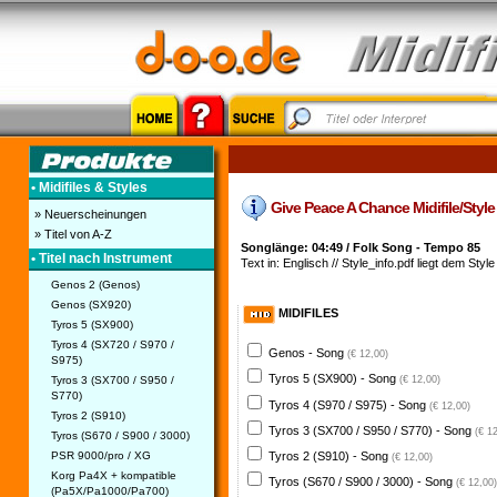
• Midifiles & Styles
Give Peace A Chance Midifile/Style
» Neuerscheinungen
» Titel von A-Z
Songlänge: 04:49 / Folk Song - Tempo 85
• Titel nach Instrument
Text in: Englisch // Style_info.pdf liegt dem Style
Genos 2 (Genos)
Genos (SX920)
MIDIFILES
Tyros 5 (SX900)
Tyros 4 (SX720 / S970 /
Genos - Song
(€ 12,00)
S975)
Tyros 5 (SX900) - Song
Tyros 3 (SX700 / S950 /
(€ 12,00)
S770)
Tyros 4 (S970 / S975) - Song
(€ 12,00)
Tyros 2 (S910)
Tyros 3 (SX700 / S950 / S770) - Song
(€ 1
Tyros (S670 / S900 / 3000)
PSR 9000/pro / XG
Tyros 2 (S910) - Song
(€ 12,00)
Korg Pa4X + kompatible
Tyros (S670 / S900 / 3000) - Song
(€ 12,00)
(Pa5X/Pa1000/Pa700)