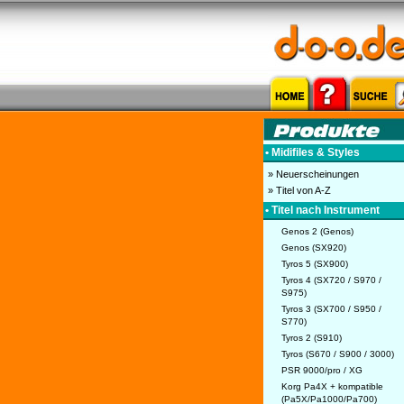
• Midifiles & Styles
» Neuerscheinungen
» Titel von A-Z
• Titel nach Instrument
Genos 2 (Genos)
Genos (SX920)
Tyros 5 (SX900)
Tyros 4 (SX720 / S970 /
S975)
Tyros 3 (SX700 / S950 /
S770)
Tyros 2 (S910)
Tyros (S670 / S900 / 3000)
PSR 9000/pro / XG
Korg Pa4X + kompatible
(Pa5X/Pa1000/Pa700)