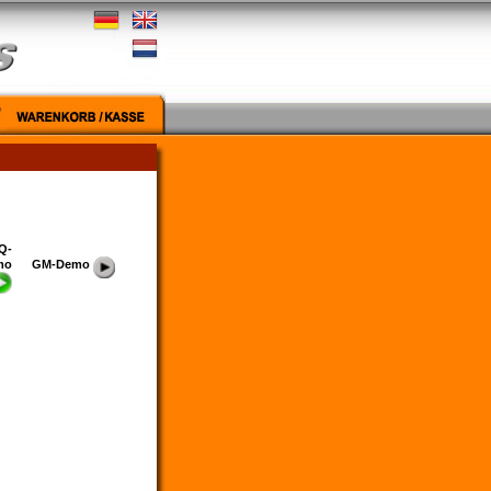
Q-
mo
GM-Demo