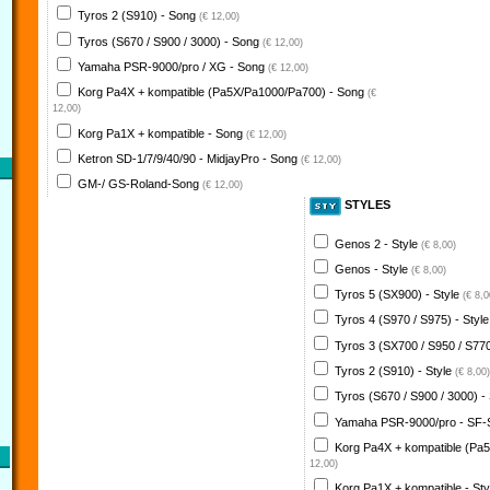
Tyros 2 (S910) - Song
(€ 12,00)
Tyros (S670 / S900 / 3000) - Song
(€ 12,00)
Yamaha PSR-9000/pro / XG - Song
(€ 12,00)
Korg Pa4X + kompatible (Pa5X/Pa1000/Pa700) - Song
(€
12,00)
Korg Pa1X + kompatible - Song
(€ 12,00)
Ketron SD-1/7/9/40/90 - MidjayPro - Song
(€ 12,00)
GM-/ GS-Roland-Song
(€ 12,00)
STYLES
Genos 2 - Style
(€ 8,00)
Genos - Style
(€ 8,00)
Tyros 5 (SX900) - Style
(€ 8,0
Tyros 4 (S970 / S975) - Styl
Tyros 3 (SX700 / S950 / S770
Tyros 2 (S910) - Style
(€ 8,00)
Tyros (S670 / S900 / 3000) -
Yamaha PSR-9000/pro - SF-
Korg Pa4X + kompatible (Pa
12,00)
Korg Pa1X + kompatible - St