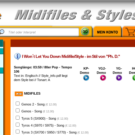
I Won´t Let You Down Midifile/Style - im Stil von "Ph. D."
Songlänge: 03:59 / 80er Pop - Tempo
KP-
YG2-
YG-
H
106
Demo
Demo
Demo
De
Text in: Englisch // Style_info.pdf liegt
dem Style bei // Tonart: A
MIDIFILES
Genos 2 - Song
(€ 12,00)
Genos - Song
(€ 12,00)
Tyros 5 (SX900) - Song
(€ 12,00)
Tyros 4 (S970 / S975) - Song
(€ 12,00)
Tyros 3 (SX700 / S950 / S770) - Song
(€ 12,00)