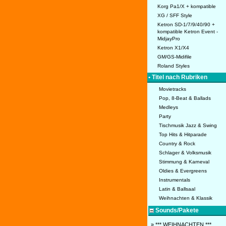
Korg Pa1/X + kompatible
XG / SFF Style
Ketron SD-1/7/9/40/90 +
kompatible Ketron Event -
MidjayPro
Ketron X1/X4
GM/GS-Midifile
Roland Styles
• Titel nach Rubriken
Movietracks
Pop, 8-Beat & Ballads
Medleys
Party
Tischmusik Jazz & Swing
Top Hits & Hitparade
Country & Rock
Schlager & Volksmusik
Stimmung & Karneval
Oldies & Evergreens
Instrumentals
Latin & Ballsaal
Weihnachten & Klassik
Sounds/Pakete
» *** WEIHNACHTEN ***