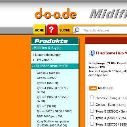
• Midifiles & Styles
I Had Some Help Mi
» Neuerscheinungen
» Titel von A-Z
Songlänge: 03:09 / Count
• Titel nach Instrument
Tempo 128
Text in: Englisch // Style_info
Genos 2 (Genos)
dem Style bei
Genos (SX920)
Tyros 5 (SX900)
MIDIFILES
Tyros 4 (SX720 / S970 /
S975)
Tyros 3 (SX700 / S950 /
Genos 2 - Song
(€ 12,0
S770)
Genos - Song
(€ 12,00)
Tyros 2 (S910)
Tyros 5 (SX900) - So
Tyros (S670 / S900 / 3000)
PSR 9000/pro / XG
Tyros 4 (S970 / S975)
Korg Pa4X + kompatible
Tyros 3 (SX700 / S950
(Pa5X/Pa1000/Pa700)