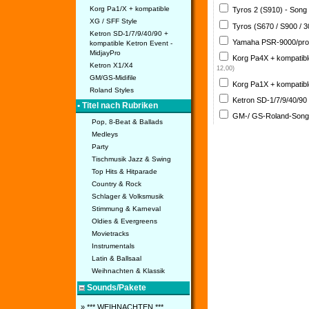
Korg Pa1/X + kompatible
Tyros 2 (S910) - Song
XG / SFF Style
Tyros (S670 / S900 / 
Ketron SD-1/7/9/40/90 +
Yamaha PSR-9000/pro
kompatible Ketron Event -
MidjayPro
Korg Pa4X + kompatib
Ketron X1/X4
12,00)
GM/GS-Midifile
Korg Pa1X + kompatib
Roland Styles
Ketron SD-1/7/9/40/90
• Titel nach Rubriken
GM-/ GS-Roland-Son
Pop, 8-Beat & Ballads
Medleys
Party
Tischmusik Jazz & Swing
Top Hits & Hitparade
Country & Rock
Schlager & Volksmusik
Stimmung & Karneval
Oldies & Evergreens
Movietracks
Instrumentals
Latin & Ballsaal
Weihnachten & Klassik
Sounds/Pakete
» *** WEIHNACHTEN ***