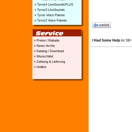
» Tyros4 LiveSoundsPLUS
» Tyros3 LiveSounds
» Tyros Voice Pakete
» Tyros2 Voice Pakete
zurück
I Had Some Help
im Stil
» Preise / Rabatte
» News-Archiv
» Katalog / Download
» Wunschtitel
» Zahlung & Lieferung
» Hotline