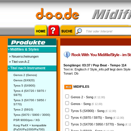
• Midifiles & Styles
Rock With You Midifile/Style - im S
» Neuerscheinungen
» Titel von A-Z
Songlänge: 03:37 / Pop Beat - Tempo 114
• Titel nach Instrument
Text in: Englisch // Style_info.pdf liegt dem Style 
Tonart: Db
Genos 2 (Genos)
Genos (SX920)
Tyros 5 (SX900)
MIDIFILES
Tyros 4 (SX720 / S970 /
S975)
Genos 2 - Song
(€ 12,00)
Tyros 3 (SX700 / S950 /
Genos - Song
S770)
(€ 12,00)
Tyros 2 (S910)
Tyros 5 (SX900) - Song
(€ 12,00)
Tyros (S670 / S900 / 3000)
Tyros 4 (S970 / S975) - Song
(€ 12,00)
PSR 9000/pro / XG
Tyros 3 (SX700 / S950 / S770) - Song
(€ 1
Korg Pa4X + kompatible
(Pa5X/Pa1000/Pa700)