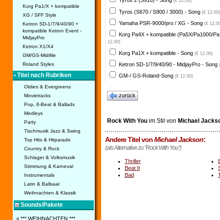
Tyros 2 (S910) - Song
(€ 12,00)
Korg Pa1/X + kompatible
Tyros (S670 / S900 / 3000) - Song
(€ 12,00)
XG / SFF Style
Yamaha PSR-9000/pro / XG - Song
Ketron SD-1/7/9/40/90 +
(€ 12,0
kompatible Ketron Event -
Korg Pa4X + kompatible (Pa5X/Pa1000/Pa
MidjayPro
12,00)
Ketron X1/X4
Korg Pa1X + kompatible - Song
(€ 12,00)
GM/GS-Midifile
Ketron SD-1/7/9/40/90 - MidjayPro - Song
Roland Styles
• Titel nach Rubriken
GM-/ GS-Roland-Song
(€ 12,00)
Oldies & Evergreens
zurück
Movietracks
Pop, 8-Beat & Ballads
Medleys
Rock With You
im Stil von
Michael Jacks
Party
Tischmusik Jazz & Swing
Andere Titel von
Michael Jackson
:
Top Hits & Hitparade
(als Alternative zu "Rock With You")
Country & Rock
Schlager & Volksmusik
Thriller
Stimmung & Karneval
Beat It
Bad
Instrumentals
Latin & Ballsaal
Weihnachten & Klassik
Sounds/Pakete
» *** WEIHNACHTEN ***