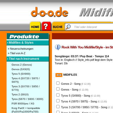
• Midifiles & Styles
Rock With You Midifile/Style - im S
» Neuerscheinungen
» Titel von A-Z
Songlänge: 03:37 / Pop Beat - Tempo 114
• Titel nach Instrument
Text in: Englisch // Style_info.pdf liegt dem Style 
Tonart: Db
Genos 2 (Genos)
Genos (SX920)
Tyros 5 (SX900)
MIDIFILES
Tyros 4 (SX720 / S970 /
S975)
Genos 2 - Song
(€ 12,00)
Tyros 3 (SX700 / S950 /
Genos - Song
S770)
(€ 12,00)
Tyros 2 (S910)
Tyros 5 (SX900) - Song
(€ 12,00)
Tyros (S670 / S900 / 3000)
Tyros 4 (S970 / S975) - Song
(€ 12,00)
PSR 9000/pro / XG
Tyros 3 (SX700 / S950 / S770) - Song
(€ 1
Korg Pa4X + kompatible
(Pa5X/Pa1000/Pa700)