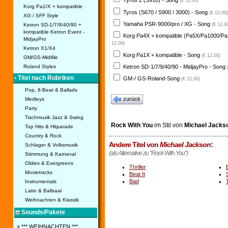
Tyros 2 (S910) - Song
(€ 12,00)
Korg Pa1/X + kompatible
Tyros (S670 / S900 / 3000) - Song
(€ 12,00)
XG / SFF Style
Yamaha PSR-9000/pro / XG - Song
Ketron SD-1/7/9/40/90 +
(€ 12,0
kompatible Ketron Event -
Korg Pa4X + kompatible (Pa5X/Pa1000/Pa
MidjayPro
12,00)
Ketron X1/X4
Korg Pa1X + kompatible - Song
(€ 12,00)
GM/GS-Midifile
Ketron SD-1/7/9/40/90 - MidjayPro - Song
Roland Styles
• Titel nach Rubriken
GM-/ GS-Roland-Song
(€ 12,00)
Pop, 8-Beat & Ballads
zurück
Medleys
Party
Tischmusik Jazz & Swing
Rock With You
im Stil von
Michael Jacks
Top Hits & Hitparade
Country & Rock
Andere Titel von
Michael Jackson
:
Schlager & Volksmusik
(als Alternative zu "Rock With You")
Stimmung & Karneval
Oldies & Evergreens
Thriller
Movietracks
Beat It
Bad
Instrumentals
Latin & Ballsaal
Weihnachten & Klassik
Sounds/Pakete
» *** WEIHNACHTEN ***