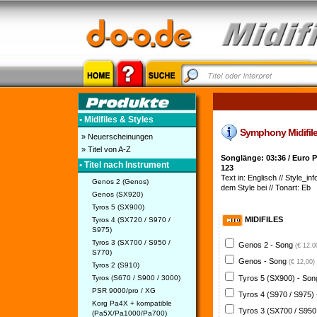
• Midifiles & Styles
Symphony Midifile/S
» Neuerscheinungen
» Titel von A-Z
Songlänge: 03:36 / Euro 
• Titel nach Instrument
123
Text in: Englisch // Style_info
Genos 2 (Genos)
dem Style bei // Tonart: Eb
Genos (SX920)
Tyros 5 (SX900)
MIDIFILES
Tyros 4 (SX720 / S970 /
S975)
Tyros 3 (SX700 / S950 /
Genos 2 - Song
(€ 12,0
S770)
Genos - Song
(€ 12,00)
Tyros 2 (S910)
Tyros 5 (SX900) - So
Tyros (S670 / S900 / 3000)
PSR 9000/pro / XG
Tyros 4 (S970 / S975)
Korg Pa4X + kompatible
Tyros 3 (SX700 / S950
(Pa5X/Pa1000/Pa700)