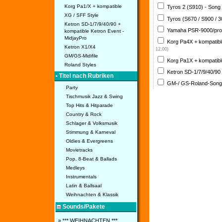
Korg Pa1/X + kompatible
Tyros 2 (S910) - Song
XG / SFF Style
Tyros (S670 / S900 / 
Ketron SD-1/7/9/40/90 +
Yamaha PSR-9000/pro
kompatible Ketron Event -
MidjayPro
Korg Pa4X + kompatib
Ketron X1/X4
12,00)
GM/GS-Midifile
Korg Pa1X + kompatib
Roland Styles
Ketron SD-1/7/9/40/90
• Titel nach Rubriken
GM-/ GS-Roland-Son
Party
Tischmusik Jazz & Swing
Top Hits & Hitparade
Country & Rock
Schlager & Volksmusik
Stimmung & Karneval
Oldies & Evergreens
Movietracks
Pop, 8-Beat & Ballads
Medleys
Instrumentals
Latin & Ballsaal
Weihnachten & Klassik
Sounds/Pakete
» *** WEIHNACHTEN ***