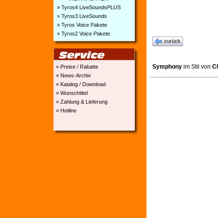
» Tyros4 LiveSoundsPLUS
» Tyros3 LiveSounds
» Tyros Voice Pakete
» Tyros2 Voice Pakete
zurück
Symphony
im Stil von
Cl
» Preise / Rabatte
» News-Archiv
» Katalog / Download
» Wunschtitel
» Zahlung & Lieferung
» Hotline