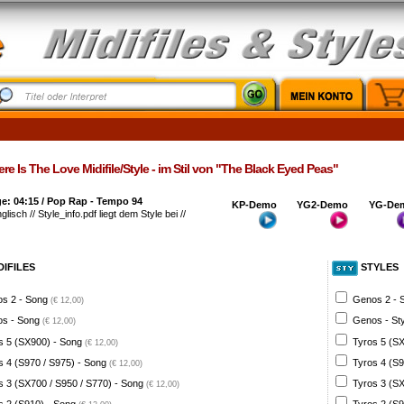
e Is The Love Midifile/Style - im Stil von "The Black Eyed Peas"
e: 04:15 / Pop Rap - Tempo 94
KP-Demo
YG2-Demo
YG-De
glisch // Style_info.pdf liegt dem Style bei //
DIFILES
STYLES
s 2 - Song
Genos 2 - 
(€ 12,00)
s - Song
Genos - St
(€ 12,00)
s 5 (SX900) - Song
Tyros 5 (SX
(€ 12,00)
s 4 (S970 / S975) - Song
Tyros 4 (S9
(€ 12,00)
s 3 (SX700 / S950 / S770) - Song
Tyros 3 (SX
(€ 12,00)