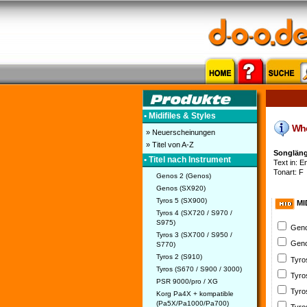
• Midifiles & Styles
Wher
» Neuerscheinungen
» Titel von A-Z
Songläng
• Titel nach Instrument
Text in: En
Tonart: F
Genos 2 (Genos)
Genos (SX920)
Tyros 5 (SX900)
MI
Tyros 4 (SX720 / S970 /
S975)
Geno
Tyros 3 (SX700 / S950 /
Geno
S770)
Tyros 2 (S910)
Tyro
Tyros (S670 / S900 / 3000)
Tyro
PSR 9000/pro / XG
Tyro
Korg Pa4X + kompatible
(Pa5X/Pa1000/Pa700)