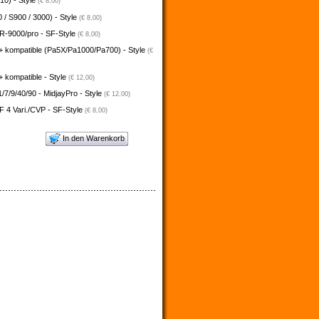
10) - Style
(€ 8,00)
 / S900 / 3000) - Style
(€ 8,00)
-9000/pro - SF-Style
(€ 8,00)
+ kompatible (Pa5X/Pa1000/Pa700) - Style
(€
 kompatible - Style
(€ 12,00)
/7/9/40/90 - MidjayPro - Style
(€ 12,00)
 4 Vari./CVP - SF-Style
(€ 8,00)
In den Warenkorb