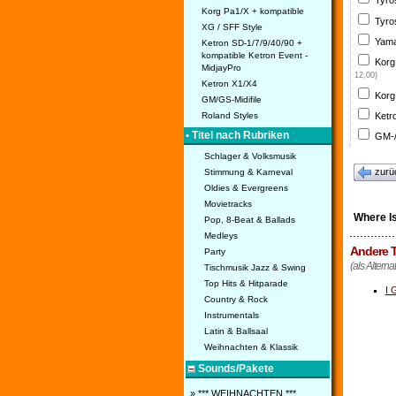
Tyro
Korg Pa1/X + kompatible
Tyro
XG / SFF Style
Yama
Ketron SD-1/7/9/40/90 +
kompatible Ketron Event -
Korg
MidjayPro
12,00)
Ketron X1/X4
Korg
GM/GS-Midifile
Ketr
Roland Styles
• Titel nach Rubriken
GM-/
Schlager & Volksmusik
zurü
Stimmung & Karneval
Oldies & Evergreens
Movietracks
Where I
Pop, 8-Beat & Ballads
Medleys
Andere T
Party
(als Alterna
Tischmusik Jazz & Swing
Top Hits & Hitparade
I 
Country & Rock
Instrumentals
Latin & Ballsaal
Weihnachten & Klassik
Sounds/Pakete
» *** WEIHNACHTEN ***