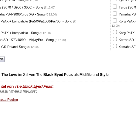
s 2 (S910) - Song
Tyros 2 (S9
(€ 12,00)
s (S670 / S900 / 3000) - Song
Tyros (S670
(€ 12,00)
ha PSR-9000/pro / XG - Song
Yamaha PSR
(€ 12,00)
 Pa4X + kompatible (Pa5X/Pa1000/Pa700) - Song
Korg Pa4X 
(€
12,00)
 Pa1X + kompatible - Song
Korg Pa1X +
(€ 12,00)
on SD-1/7/9/40/90 - MidjayPro - Song
Ketron SD-1
(€ 12,00)
 GS-Roland-Song
Yamaha SFF
(€ 12,00)
ck
s The Love
im Stil von
The Black Eyed Peas
als
Midifile
und
Style
itel von
The Black Eyed Peas
:
tive zu "Where Is The Love")
Gotta Feeling