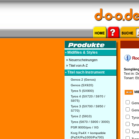
• Midifiles & Styles
Rock
» Neuerscheinungen
» Titel von A-Z
Songläng
• Titel nach Instrument
Text in: De
Tonart: E
Genos 2 (Genos)
Genos (SX920)
Tyros 5 (SX900)
MI
Tyros 4 (SX720 / S970 /
S975)
Geno
Tyros 3 (SX700 / S950 /
Geno
S770)
Tyros 2 (S910)
Tyro
Tyros (S670 / S900 / 3000)
Tyro
PSR 9000/pro / XG
Tyro
Korg Pa4X + kompatible
(Pa5X/Pa1000/Pa700)