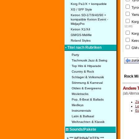
Tyro
Korg Pa1/X + kompatible
Tyro
XG / SFF Style
Yama
Ketron SD-1/7/9/40/90 +
kompatible Ketron Event -
Korg
MidjayPro
12,00)
Ketron X1/X4
Korg
GM/GS-Midifile
Ketr
Roland Styles
• Titel nach Rubriken
GM-/
Party
zurü
Tischmusik Jazz & Swing
Top Hits & Hitparade
Country & Rock
Rock Mi
Schlager & Volksmusik
Stimmung & Karneval
Andere T
Oldies & Evergreens
(als Alterna
Movietracks
Pop, 8-Beat & Ballads
Zi
Medleys
Le
Ec
Instrumentals
Latin & Ballsaal
Weihnachten & Klassik
Sounds/Pakete
» *** WEIHNACHTEN ***