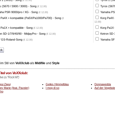
s 2 (S910) - Song
Tyros 2 (S9
(€ 12,00)
s (S670 / S900 / 3000) - Song
Tyros (S670
(€ 12,00)
ha PSR-9000/pro / XG - Song
Yamaha PSR
(€ 12,00)
 Pa4X + kompatible (Pa5X/Pa1000/Pa700) - Song
Korg Pa4X 
(€
12,00)
 Pa1X + kompatible - Song
Korg Pa1X +
(€ 12,00)
on SD-1/7/9/40/90 - MidjayPro - Song
Ketron SD-1
(€ 12,00)
 GS-Roland-Song
Yamaha SFF
(€ 12,00)
ck
im Stil von
VoXXclub
als
Midifile
und
Style
itel von
VoXXclub
:
tive zu "Rock Mi")
wui Ziwui
Geiles Himmelblau
Donnawedda
ev Marie (feat. Paveier)
I mog di so
Auf der Vogelwie
ho