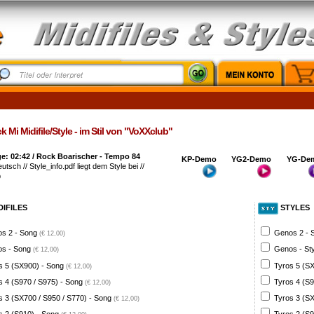
 Mi Midifile/Style - im Stil von "VoXXclub"
e: 02:42 / Rock Boarischer - Tempo 84
KP-Demo
YG2-Demo
YG-De
utsch // Style_info.pdf liegt dem Style bei //
b
DIFILES
STYLES
s 2 - Song
Genos 2 - 
(€ 12,00)
s - Song
Genos - St
(€ 12,00)
s 5 (SX900) - Song
Tyros 5 (SX
(€ 12,00)
s 4 (S970 / S975) - Song
Tyros 4 (S9
(€ 12,00)
s 3 (SX700 / S950 / S770) - Song
Tyros 3 (SX
(€ 12,00)