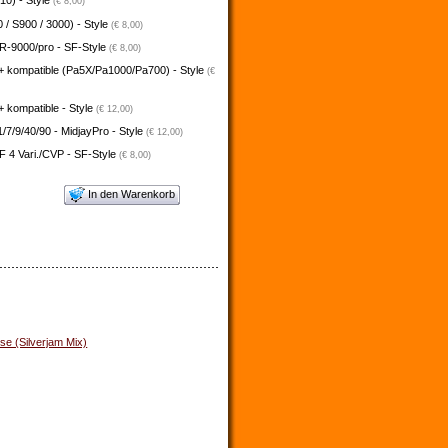
10) - Style
(€ 8,00)
 / S900 / 3000) - Style
(€ 8,00)
-9000/pro - SF-Style
(€ 8,00)
+ kompatible (Pa5X/Pa1000/Pa700) - Style
(€
 kompatible - Style
(€ 12,00)
/7/9/40/90 - MidjayPro - Style
(€ 12,00)
 4 Vari./CVP - SF-Style
(€ 8,00)
In den Warenkorb
se (Silverjam Mix)