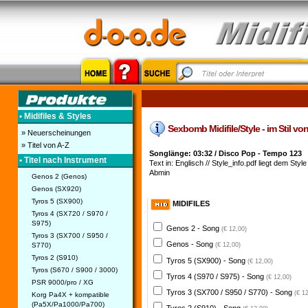
• Midifiles & Styles
Sexbomb Midifile/Style - im Stil v
» Neuerscheinungen
» Titel von A-Z
Songlänge: 03:32 / Disco Pop - Tempo 123
• Titel nach Instrument
Text in: Englisch // Style_info.pdf liegt dem Style 
Abmin
Genos 2 (Genos)
Genos (SX920)
Tyros 5 (SX900)
MIDIFILES
Tyros 4 (SX720 / S970 /
S975)
Genos 2 - Song
(€ 12,00)
Tyros 3 (SX700 / S950 /
Genos - Song
S770)
(€ 12,00)
Tyros 2 (S910)
Tyros 5 (SX900) - Song
(€ 12,00)
Tyros (S670 / S900 / 3000)
Tyros 4 (S970 / S975) - Song
(€ 12,00)
PSR 9000/pro / XG
Tyros 3 (SX700 / S950 / S770) - Song
(€ 1
Korg Pa4X + kompatible
(Pa5X/Pa1000/Pa700)