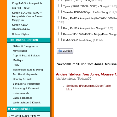
Tyros 2 (S910) - Song
(€ 12,00)
Korg Pa1/X + kompatible
Tyros (S670 / S900 / 3000) - Song
(€ 12,00)
XG / SFF Style
Yamaha PSR-9000/pro / XG - Song
Ketron SD-1/7/9/40/90 +
(€ 12,0
kompatible Ketron Event -
Korg Pa4X + kompatible (Pa5X/Pa1000/Pa
MidjayPro
12,00)
Ketron X1/X4
Korg Pa1X + kompatible - Song
(€ 12,00)
GM/GS-Midifile
Ketron SD-1/7/9/40/90 - MidjayPro - Song
Roland Styles
• Titel nach Rubriken
GM-/ GS-Roland-Song
(€ 12,00)
Oldies & Evergreens
zurück
Movietracks
Pop, 8-Beat & Ballads
Medleys
Sexbomb
im Stil von
Tom Jones, Mousse 
Party
Tischmusik Jazz & Swing
Andere Titel von
Tom Jones, Mousse T.
Top Hits & Hitparade
(als Alternative zu "Sexbomb")
Country & Rock
Schlager & Volksmusik
Sexbomb (Peppermint Disco Radio
Stimmung & Karneval
Mix)
Instrumentals
Latin & Ballsaal
Weihnachten & Klassik
Sounds/Pakete
» *** WEIHNACHTEN ***