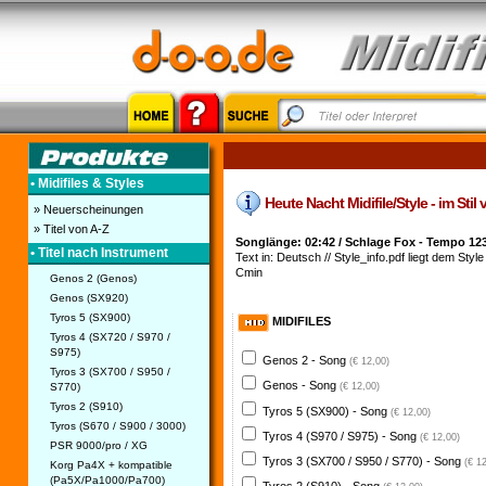
• Midifiles & Styles
Heute Nacht Midifile/Style - im Stil
» Neuerscheinungen
» Titel von A-Z
Songlänge: 02:42 / Schlage Fox - Tempo 12
• Titel nach Instrument
Text in: Deutsch // Style_info.pdf liegt dem Style 
Cmin
Genos 2 (Genos)
Genos (SX920)
Tyros 5 (SX900)
MIDIFILES
Tyros 4 (SX720 / S970 /
S975)
Genos 2 - Song
(€ 12,00)
Tyros 3 (SX700 / S950 /
Genos - Song
S770)
(€ 12,00)
Tyros 2 (S910)
Tyros 5 (SX900) - Song
(€ 12,00)
Tyros (S670 / S900 / 3000)
Tyros 4 (S970 / S975) - Song
(€ 12,00)
PSR 9000/pro / XG
Tyros 3 (SX700 / S950 / S770) - Song
(€ 1
Korg Pa4X + kompatible
(Pa5X/Pa1000/Pa700)