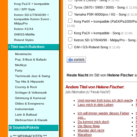
Tyros 2 (S910) - Song
(€ 12,00)
Korg Pa1/X + kompatible
Tyros (S670 / S900 / 3000) - Song
(€ 12,00)
XG / SFF Style
Yamaha PSR-9000/pro / XG - Song
Ketron SD-1/7/9/40/90 +
(€ 12,0
kompatible Ketron Event -
Korg Pa4X + kompatible (Pa5X/Pa1000/Pa
MidjayPro
12,00)
Ketron X1/X4
Korg Pa1X + kompatible - Song
(€ 12,00)
GM/GS-Midifile
Ketron SD-1/7/9/40/90 - MidjayPro - Song
Roland Styles
• Titel nach Rubriken
GM-/ GS-Roland-Song
(€ 12,00)
Movietracks
zurück
Pop, 8-Beat & Ballads
Medleys
Party
Heute Nacht
im Stil von
Helene Fischer
a
Tischmusik Jazz & Swing
Top Hits & Hitparade
Andere Titel von
Helene Fischer
:
Country & Rock
(als Alternative zu "Heute Nacht")
Schlager & Volksmusik
Stimmung & Karneval
Und morgen früh küss ich dich wach
Oldies & Evergreens
Lass mich in dein Leben
Instrumentals
Ich will immer wieder dieses Fieber
Latin & Ballsaal
spü...
Weihnachten & Klassik
Du kennst mich doch
Die Biene Maja
Sounds/Pakete
Wunder dich nicht
Marathon
» *** WEIHNACHTEN ***