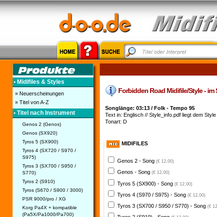
• Midifiles & Styles
Forbidden Road Midifile/Style - im 
» Neuerscheinungen
» Titel von A-Z
Songlänge: 03:13 / Folk - Tempo 95
• Titel nach Instrument
Text in: Englisch // Style_info.pdf liegt dem Style 
Tonart: D
Genos 2 (Genos)
Genos (SX920)
Tyros 5 (SX900)
MIDIFILES
Tyros 4 (SX720 / S970 /
S975)
Genos 2 - Song
(€ 12,00)
Tyros 3 (SX700 / S950 /
Genos - Song
S770)
(€ 12,00)
Tyros 2 (S910)
Tyros 5 (SX900) - Song
(€ 12,00)
Tyros (S670 / S900 / 3000)
Tyros 4 (S970 / S975) - Song
(€ 12,00)
PSR 9000/pro / XG
Tyros 3 (SX700 / S950 / S770) - Song
(€ 1
Korg Pa4X + kompatible
(Pa5X/Pa1000/Pa700)