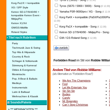
Tyros 2 (S910) - Song
(€ 12,00)
Korg Pa1/X + kompatible
Tyros (S670 / S900 / 3000) - Song
(€ 12,00)
XG / SFF Style
Yamaha PSR-9000/pro / XG - Song
Ketron SD-1/7/9/40/90 +
(€ 12,0
kompatible Ketron Event -
Korg Pa4X + kompatible (Pa5X/Pa1000/Pa
MidjayPro
12,00)
Ketron X1/X4
Korg Pa1X + kompatible - Song
(€ 12,00)
GM/GS-Midifile
Ketron SD-1/7/9/40/90 - MidjayPro - Song
Roland Styles
• Titel nach Rubriken
GM-/ GS-Roland-Song
(€ 12,00)
Party
zurück
Tischmusik Jazz & Swing
Top Hits & Hitparade
Country & Rock
Forbidden Road
im Stil von
Robbie Willi
Schlager & Volksmusik
Stimmung & Karneval
Andere Titel von
Robbie Williams
:
Oldies & Evergreens
(als Alternative zu "Forbidden Road")
Movietracks
Pop, 8-Beat & Ballads
We Are The Champions
Medleys
Feel
Let Me Entertain You
Instrumentals
Sin Sin Sin
Latin & Ballsaal
Bodies
Weihnachten & Klassik
Candy
Mr Bojangles
Sounds/Pakete
Can´t Stop Christmas
» *** WEIHNACHTEN ***