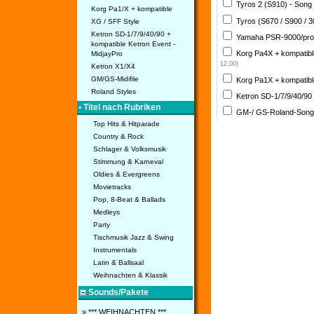
Tyros 2 (S910) - Song
Korg Pa1/X + kompatible
Tyros (S670 / S900 / 
XG / SFF Style
Ketron SD-1/7/9/40/90 +
Yamaha PSR-9000/pro
kompatible Ketron Event -
Korg Pa4X + kompatib
MidjayPro
12,00)
Ketron X1/X4
GM/GS-Midifile
Korg Pa1X + kompatib
Roland Styles
Ketron SD-1/7/9/40/90
• Titel nach Rubriken
GM-/ GS-Roland-Son
Top Hits & Hitparade
Country & Rock
Schlager & Volksmusik
Stimmung & Karneval
Oldies & Evergreens
Movietracks
Pop, 8-Beat & Ballads
Medleys
Party
Tischmusik Jazz & Swing
Instrumentals
Latin & Ballsaal
Weihnachten & Klassik
Sounds/Pakete
» *** WEIHNACHTEN ***