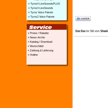
» Tyros4 LiveSoundsPLUS
» Tyros3 LiveSounds
» Tyros Voice Pakete
» Tyros2 Voice Pakete
zurück
Dai Dai
im Stil von
Shaki
» Preise / Rabatte
» News-Archiv
» Katalog / Download
» Wunschtitel
» Zahlung & Lieferung
» Hotline