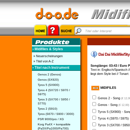
• Midifiles & Styles
Dai Dai Midifile/St
» Neuerscheinungen
» Titel von A-Z
Songlänge: 03:43 / Euro 
• Titel nach Instrument
Text in: Englisch/Spanisch //
liegt dem Style bei // Tonart
Genos 2 (Genos)
Genos (SX920)
Tyros 5 (SX900)
MIDIFILES
Tyros 4 (SX720 / S970 /
S975)
Genos 2 - Song
(€ 12,0
Tyros 3 (SX700 / S950 /
S770)
Genos - Song
(€ 12,00)
Tyros 2 (S910)
Tyros 5 (SX900) - So
Tyros (S670 / S900 / 3000)
Tyros 4 (S970 / S975)
PSR 9000/pro / XG
Korg Pa4X + kompatible
Tyros 3 (SX700 / S950
(Pa5X/Pa1000/Pa700)