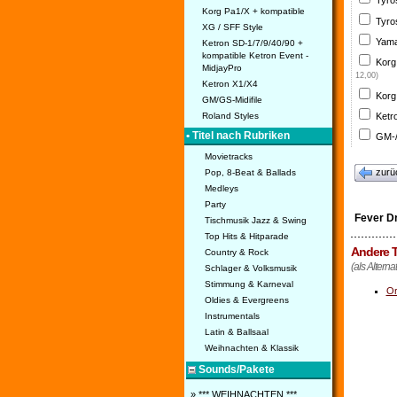
Tyro
Korg Pa1/X + kompatible
Tyro
XG / SFF Style
Yama
Ketron SD-1/7/9/40/90 +
kompatible Ketron Event -
Korg
MidjayPro
12,00)
Ketron X1/X4
Korg
GM/GS-Midifile
Ketr
Roland Styles
• Titel nach Rubriken
GM-/
Movietracks
zurü
Pop, 8-Beat & Ballads
Medleys
Party
Fever D
Tischmusik Jazz & Swing
Top Hits & Hitparade
Andere T
Country & Rock
(als Altern
Schlager & Volksmusik
Stimmung & Karneval
Or
Oldies & Evergreens
Instrumentals
Latin & Ballsaal
Weihnachten & Klassik
Sounds/Pakete
» *** WEIHNACHTEN ***