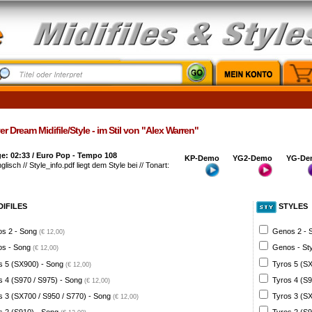
r Dream Midifile/Style - im Stil von "Alex Warren"
e: 02:33 / Euro Pop - Tempo 108
KP-Demo
YG2-Demo
YG-De
glisch // Style_info.pdf liegt dem Style bei // Tonart:
DIFILES
STYLES
s 2 - Song
Genos 2 - 
(€ 12,00)
s - Song
Genos - St
(€ 12,00)
s 5 (SX900) - Song
Tyros 5 (SX
(€ 12,00)
s 4 (S970 / S975) - Song
Tyros 4 (S9
(€ 12,00)
s 3 (SX700 / S950 / S770) - Song
Tyros 3 (SX
(€ 12,00)