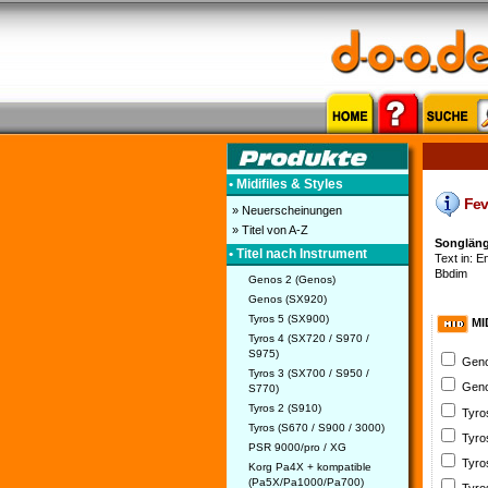
• Midifiles & Styles
Feve
» Neuerscheinungen
» Titel von A-Z
Songläng
• Titel nach Instrument
Text in: En
Bbdim
Genos 2 (Genos)
Genos (SX920)
Tyros 5 (SX900)
MI
Tyros 4 (SX720 / S970 /
S975)
Geno
Tyros 3 (SX700 / S950 /
Geno
S770)
Tyros 2 (S910)
Tyro
Tyros (S670 / S900 / 3000)
Tyro
PSR 9000/pro / XG
Tyro
Korg Pa4X + kompatible
(Pa5X/Pa1000/Pa700)