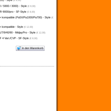
10) - Style
(€ 8,00)
 / S900 / 3000) - Style
(€ 8,00)
-9000/pro - SF-Style
(€ 8,00)
+ kompatible (Pa5X/Pa1000/Pa700) - Style
(€
 kompatible - Style
(€ 12,00)
/7/9/40/90 - MidjayPro - Style
(€ 12,00)
 4 Vari./CVP - SF-Style
(€ 8,00)
In den Warenkorb