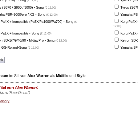
s 2 (S910) - Song
Tyros 2 (S9
(€ 12,00)
s (S670 / S900 / 3000) - Song
Tyros (S670
(€ 12,00)
ha PSR-9000/pro / XG - Song
Yamaha PSR
(€ 12,00)
 Pa4X + kompatible (Pa5X/Pa1000/Pa700) - Song
Korg Pa4X 
(€
12,00)
 Pa1X + kompatible - Song
Korg Pa1X +
(€ 12,00)
on SD-1/7/9/40/90 - MidjayPro - Song
Ketron SD-1
(€ 12,00)
 GS-Roland-Song
Yamaha SFF
(€ 12,00)
ck
ream
im Stil von
Alex Warren
als
Midifile
und
Style
itel von
Alex Warren
:
ative zu "Fever Dream")
dinary