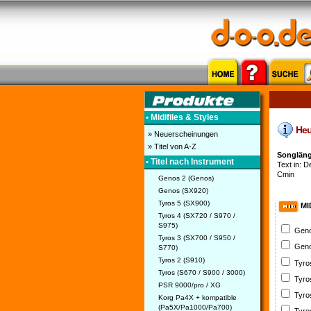
• Midifiles & Styles
Heut
» Neuerscheinungen
» Titel von A-Z
Songläng
• Titel nach Instrument
Text in: De
Cmin
Genos 2 (Genos)
Genos (SX920)
Tyros 5 (SX900)
MI
Tyros 4 (SX720 / S970 /
S975)
Geno
Tyros 3 (SX700 / S950 /
Geno
S770)
Tyros 2 (S910)
Tyro
Tyros (S670 / S900 / 3000)
Tyro
PSR 9000/pro / XG
Tyro
Korg Pa4X + kompatible
(Pa5X/Pa1000/Pa700)