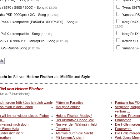
s 2 (S910) - Song
Tyros 2 (S9
(€ 12,00)
s (S670 / S900 / 3000) - Song
Tyros (S670
(€ 12,00)
ha PSR-9000/pro / XG - Song
Yamaha PSR
(€ 12,00)
 Pa4X + kompatible (Pa5X/Pa1000/Pa700) - Song
Korg Pa4X 
(€
12,00)
 Pa1X + kompatible - Song
Korg Pa1X +
(€ 12,00)
on SD-1/7/9/40/90 - MidjayPro - Song
Ketron SD-1
(€ 12,00)
 GS-Roland-Song
Yamaha SFF
(€ 12,00)
ck
acht
im Stil von
Helene Fischer
als
Midifile
und
Style
itel von
Helene Fischer
:
tive zu "Heute Nacht")
d morgen früh küss ich dich wach
Mitten im Paradies
Fantasie hat Flü
ss mich in dein Leben
Mal ganz ehrlich
Vergeben, verg
vertrau´...
h will immer wieder dieses Fieber
Helene Fischer Medley*
Hundert Prozen
ü...
Der ultimative Dance-Mix
Phänomen
 kennst mich doch
Nur wer den Wahnsinn liebt
Die Hölle morge
e Biene Maja
Fehlerfrei
Feuerwerk
nder dich nicht
Atemlos durch die Nacht
Die Hölle morgen
rathon
Mit keinem Andern
Weit übers Meer