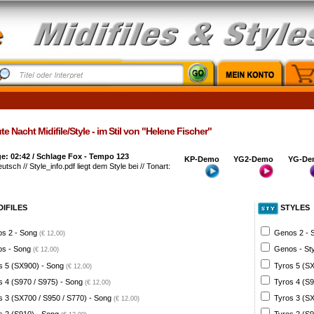
e Nacht Midifile/Style - im Stil von "Helene Fischer"
e: 02:42 / Schlage Fox - Tempo 123
KP-Demo
YG2-Demo
YG-De
utsch // Style_info.pdf liegt dem Style bei // Tonart:
DIFILES
STYLES
s 2 - Song
Genos 2 - 
(€ 12,00)
s - Song
Genos - St
(€ 12,00)
s 5 (SX900) - Song
Tyros 5 (SX
(€ 12,00)
s 4 (S970 / S975) - Song
Tyros 4 (S9
(€ 12,00)
s 3 (SX700 / S950 / S770) - Song
Tyros 3 (SX
(€ 12,00)