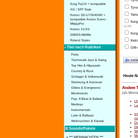
Tyro
Korg Pa1/X + kompatible
Tyro
XG / SFF Style
Yama
Ketron SD-1/7/9/40/90 +
kompatible Ketron Event -
Korg
MidjayPro
12,00)
Ketron X1/X4
Korg
GM/GS-Midifile
Ketr
Roland Styles
• Titel nach Rubriken
GM-/
Party
zurü
Tischmusik Jazz & Swing
Top Hits & Hitparade
Country & Rock
Heute N
Schlager & Volksmusik
Stimmung & Karneval
Andere T
Oldies & Evergreens
(als Alterna
Movietracks
Pop, 8-Beat & Ballads
Un
Medleys
La
Instrumentals
Ic
Latin & Ballsaal
sp
Weihnachten & Klassik
Du
Di
Sounds/Pakete
Wu
Ma
» *** WEIHNACHTEN ***