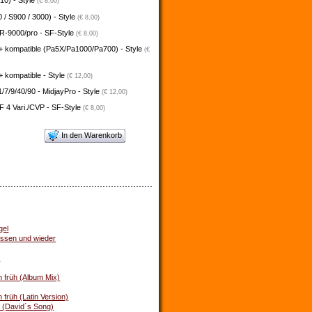
10) - Style
(€ 8,00)
 / S900 / 3000) - Style
(€ 8,00)
-9000/pro - SF-Style
(€ 8,00)
+ kompatible (Pa5X/Pa1000/Pa700) - Style
(€
 kompatible - Style
(€ 12,00)
/7/9/40/90 - MidjayPro - Style
(€ 12,00)
 4 Vari./CVP - SF-Style
(€ 8,00)
In den Warenkorb
gel
essen und wieder
t
n früh (Album Mix)
 früh (Latin Version)
 (David´s Song)