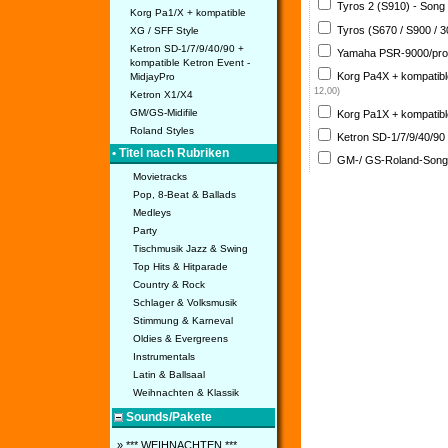
Tyros 2 (S910) - Song
Korg Pa1/X + kompatible
Tyros (S670 / S900 / 
XG / SFF Style
Ketron SD-1/7/9/40/90 +
Yamaha PSR-9000/pro
kompatible Ketron Event -
Korg Pa4X + kompatib
MidjayPro
12,00)
Ketron X1/X4
GM/GS-Midifile
Korg Pa1X + kompatib
Roland Styles
Ketron SD-1/7/9/40/90
• Titel nach Rubriken
GM-/ GS-Roland-Son
Movietracks
Pop, 8-Beat & Ballads
Medleys
Party
Tischmusik Jazz & Swing
Top Hits & Hitparade
Country & Rock
Schlager & Volksmusik
Stimmung & Karneval
Oldies & Evergreens
Instrumentals
Latin & Ballsaal
Weihnachten & Klassik
Sounds/Pakete
» *** WEIHNACHTEN ***