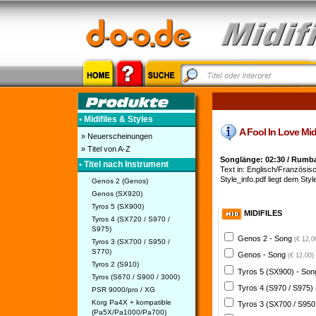
• Midifiles & Styles
A Fool In Love Mid
» Neuerscheinungen
» Titel von A-Z
Songlänge: 02:30 / Rumb
• Titel nach Instrument
Text in: Englisch/Französisc
Style_info.pdf liegt dem Style
Genos 2 (Genos)
Genos (SX920)
Tyros 5 (SX900)
MIDIFILES
Tyros 4 (SX720 / S970 /
S975)
Genos 2 - Song
(€ 12,0
Tyros 3 (SX700 / S950 /
S770)
Genos - Song
(€ 12,00)
Tyros 2 (S910)
Tyros 5 (SX900) - So
Tyros (S670 / S900 / 3000)
Tyros 4 (S970 / S975)
PSR 9000/pro / XG
Korg Pa4X + kompatible
Tyros 3 (SX700 / S950
(Pa5X/Pa1000/Pa700)