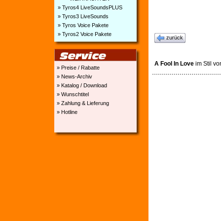
» Tyros4 LiveSoundsPLUS
» Tyros3 LiveSounds
» Tyros Voice Pakete
» Tyros2 Voice Pakete
zurück
A Fool In Love
im Stil v
» Preise / Rabatte
» News-Archiv
» Katalog / Download
» Wunschtitel
» Zahlung & Lieferung
» Hotline