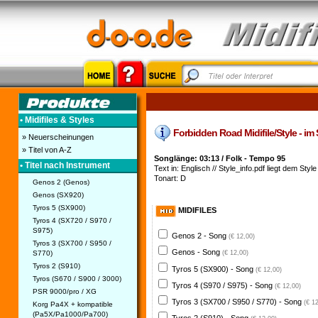
• Midifiles & Styles
Forbidden Road Midifile/Style - im 
» Neuerscheinungen
» Titel von A-Z
Songlänge: 03:13 / Folk - Tempo 95
• Titel nach Instrument
Text in: Englisch // Style_info.pdf liegt dem Style 
Tonart: D
Genos 2 (Genos)
Genos (SX920)
Tyros 5 (SX900)
MIDIFILES
Tyros 4 (SX720 / S970 /
S975)
Genos 2 - Song
(€ 12,00)
Tyros 3 (SX700 / S950 /
Genos - Song
S770)
(€ 12,00)
Tyros 2 (S910)
Tyros 5 (SX900) - Song
(€ 12,00)
Tyros (S670 / S900 / 3000)
Tyros 4 (S970 / S975) - Song
(€ 12,00)
PSR 9000/pro / XG
Tyros 3 (SX700 / S950 / S770) - Song
(€ 1
Korg Pa4X + kompatible
(Pa5X/Pa1000/Pa700)