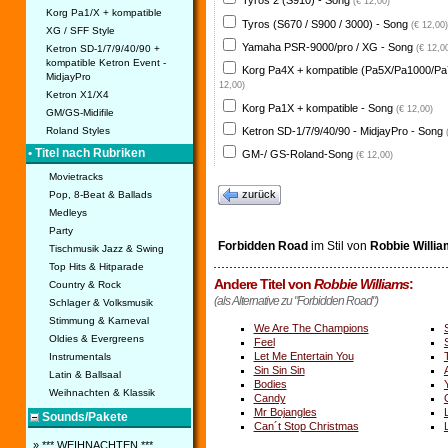
Tyros 2 (S910) - Song
(€ 12,00)
Korg Pa1/X + kompatible
Tyros (S670 / S900 / 3000) - Song
(€ 12,00)
XG / SFF Style
Yamaha PSR-9000/pro / XG - Song
Ketron SD-1/7/9/40/90 +
(€ 12,0
kompatible Ketron Event -
Korg Pa4X + kompatible (Pa5X/Pa1000/Pa
MidjayPro
12,00)
Ketron X1/X4
Korg Pa1X + kompatible - Song
(€ 12,00)
GM/GS-Midifile
Ketron SD-1/7/9/40/90 - MidjayPro - Song
Roland Styles
• Titel nach Rubriken
GM-/ GS-Roland-Song
(€ 12,00)
Movietracks
zurück
Pop, 8-Beat & Ballads
Medleys
Party
Forbidden Road
im Stil von
Robbie Willi
Tischmusik Jazz & Swing
Top Hits & Hitparade
Andere Titel von
Robbie Williams
:
Country & Rock
(als Alternative zu "Forbidden Road")
Schlager & Volksmusik
Stimmung & Karneval
We Are The Champions
Oldies & Evergreens
Feel
Let Me Entertain You
Instrumentals
Sin Sin Sin
Latin & Ballsaal
Bodies
Weihnachten & Klassik
Candy
Mr Bojangles
Sounds/Pakete
Can´t Stop Christmas
» *** WEIHNACHTEN ***