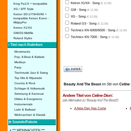
Ketron X1/X4 - Song
(€ 12,00)
Korg Pa1/X + kompatible
XG / SFF Style
GM - Song
(€ 12,00)
Ketron SD-1/7/9/40/90 +
XG - Song
(€ 12,00)
kompatible Ketron Event -
MidjayPro
Roland GS - Song
(€ 12,00)
Ketron X1/X4
Technics KN-6000/6500 - Song
(€ 12,00)
GM/GS-Midifile
Technics KN-7000 - Song
(€ 12,00)
Roland Styles
• Titel nach Rubriken
Movietracks
Pop, 8-Beat & Ballads
Medleys
Party
zurück
Tischmusik Jazz & Swing
Top Hits & Hitparade
Country & Rock
Beauty And The Beast
im Stil von
Celine
Schlager & Volksmusik
Stimmung & Karneval
Andere Titel von
Celine Dion
:
Oldies & Evergreens
(als Alternative zu "Beauty And The Beast")
Instrumentals
A New Day Has Come
Latin & Ballsaal
Weihnachten & Klassik
Sounds/Pakete
» *** WEIHNACHTEN ***