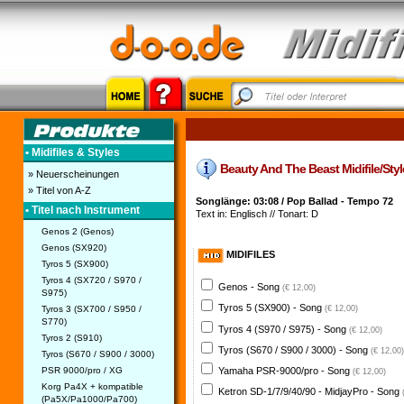
• Midifiles & Styles
Beauty And The Beast Midifile/Style
» Neuerscheinungen
» Titel von A-Z
Songlänge: 03:08 / Pop Ballad - Tempo 72
• Titel nach Instrument
Text in: Englisch // Tonart: D
Genos 2 (Genos)
Genos (SX920)
MIDIFILES
Tyros 5 (SX900)
Tyros 4 (SX720 / S970 /
Genos - Song
(€ 12,00)
S975)
Tyros 5 (SX900) - Song
Tyros 3 (SX700 / S950 /
(€ 12,00)
S770)
Tyros 4 (S970 / S975) - Song
(€ 12,00)
Tyros 2 (S910)
Tyros (S670 / S900 / 3000) - Song
(€ 12,00)
Tyros (S670 / S900 / 3000)
PSR 9000/pro / XG
Yamaha PSR-9000/pro - Song
(€ 12,00)
Korg Pa4X + kompatible
Ketron SD-1/7/9/40/90 - MidjayPro - Song
(Pa5X/Pa1000/Pa700)