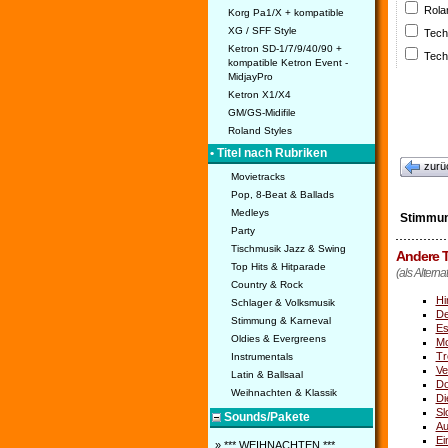
Rola
Korg Pa1/X + kompatible
XG / SFF Style
Tech
Ketron SD-1/7/9/40/90 +
Tech
kompatible Ketron Event -
MidjayPro
Ketron X1/X4
GM/GS-Midifile
Roland Styles
• Titel nach Rubriken
zurü
Movietracks
Pop, 8-Beat & Ballads
Medleys
Stimmun
Party
Tischmusik Jazz & Swing
Andere T
Top Hits & Hitparade
(als Altern
Country & Rock
Hi
Schlager & Volksmusik
De
Stimmung & Karneval
Es
Oldies & Evergreens
Mo
Tr
Instrumentals
Ve
Latin & Ballsaal
Do
Weihnachten & Klassik
Di
Sl
Sounds/Pakete
Au
Ei
» *** WEIHNACHTEN ***