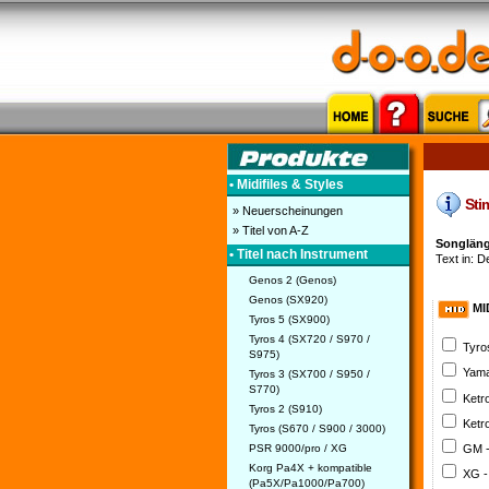
• Midifiles & Styles
Stim
» Neuerscheinungen
» Titel von A-Z
Songlänge
• Titel nach Instrument
Text in: D
Genos 2 (Genos)
Genos (SX920)
MI
Tyros 5 (SX900)
Tyros 4 (SX720 / S970 /
Tyro
S975)
Yama
Tyros 3 (SX700 / S950 /
S770)
Ketr
Tyros 2 (S910)
Ketr
Tyros (S670 / S900 / 3000)
PSR 9000/pro / XG
GM 
Korg Pa4X + kompatible
XG -
(Pa5X/Pa1000/Pa700)