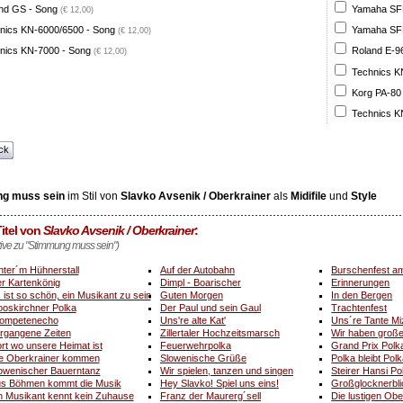
nd GS - Song
Yamaha SFF 
(€ 12,00)
nics KN-6000/6500 - Song
Yamaha SFF 
(€ 12,00)
nics KN-7000 - Song
Roland E-96
(€ 12,00)
Technics K
Korg PA-80
Technics K
ck
g muss sein
im Stil von
Slavko Avsenik / Oberkrainer
als
Midifile
und
Style
itel von
Slavko Avsenik / Oberkrainer
:
ative zu "Stimmung muss sein")
nter´m Hühnerstall
Auf der Autobahn
Burschenfest a
r Kartenkönig
Dimpl - Boarischer
Erinnerungen
 ist so schön, ein Musikant zu sein
Guten Morgen
In den Bergen
oskirchner Polka
Der Paul und sein Gaul
Trachtenfest
ompetenecho
Uns're alte Kat'
Uns´re Tante Mi
rgangene Zeiten
Zillertaler Hochzeitsmarsch
Wir haben groß
rt wo unsere Heimat ist
Feuerwehrpolka
Grand Prix Polk
e Oberkrainer kommen
Slowenische Grüße
Polka bleibt Pol
owenischer Bauerntanz
Wir spielen, tanzen und singen
Steirer Hansi Po
s Böhmen kommt die Musik
Hey Slavko! Spiel uns eins!
Großglocknerbli
n Musikant kennt kein Zuhause
Franz der Maurerg´sell
Die lustigen Obe