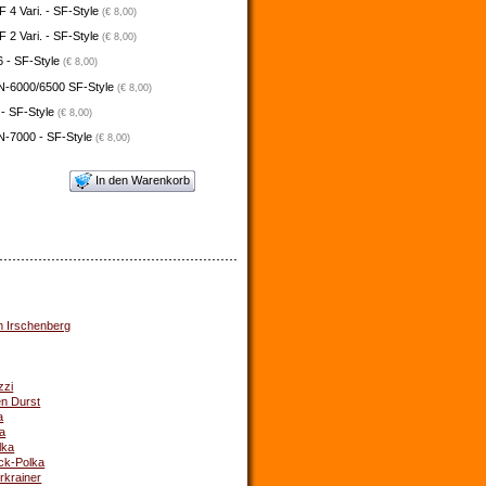
4 Vari. - SF-Style
(€ 8,00)
2 Vari. - SF-Style
(€ 8,00)
 - SF-Style
(€ 8,00)
N-6000/6500 SF-Style
(€ 8,00)
 - SF-Style
(€ 8,00)
N-7000 - SF-Style
(€ 8,00)
In den Warenkorb
m Irschenberg
zzi
en Durst
a
ka
lka
ck-Polka
rkrainer