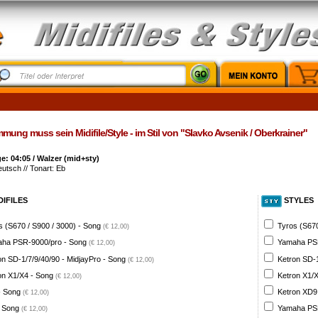
mung muss sein Midifile/Style - im Stil von "Slavko Avsenik / Oberkrainer"
: 04:05 / Walzer (mid+sty)
eutsch // Tonart: Eb
DIFILES
STYLES
s (S670 / S900 / 3000) - Song
Tyros (S670
(€ 12,00)
ha PSR-9000/pro - Song
Yamaha PSR
(€ 12,00)
on SD-1/7/9/40/90 - MidjayPro - Song
Ketron SD-1
(€ 12,00)
on X1/X4 - Song
Ketron X1/X
(€ 12,00)
- Song
Ketron XD9
(€ 12,00)
 Song
Yamaha PSR
(€ 12,00)