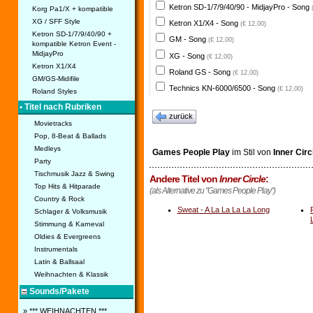
Ketron SD-1/7/9/40/90 - MidjayPro - Song
Korg Pa1/X + kompatible
XG / SFF Style
Ketron X1/X4 - Song
(€ 12,00)
Ketron SD-1/7/9/40/90 +
GM - Song
(€ 12,00)
kompatible Ketron Event -
MidjayPro
XG - Song
(€ 12,00)
Ketron X1/X4
Roland GS - Song
(€ 12,00)
GM/GS-Midifile
Technics KN-6000/6500 - Song
(€ 12,00)
Roland Styles
• Titel nach Rubriken
zurück
Movietracks
Pop, 8-Beat & Ballads
Medleys
Games People Play
im Stil von
Inner Circ
Party
Tischmusik Jazz & Swing
Andere Titel von
Inner Circle
:
Top Hits & Hitparade
(als Alternative zu "Games People Play")
Country & Rock
Sweat - A La La La La Long
Schlager & Volksmusik
Stimmung & Karneval
Oldies & Evergreens
Instrumentals
Latin & Ballsaal
Weihnachten & Klassik
Sounds/Pakete
» *** WEIHNACHTEN ***