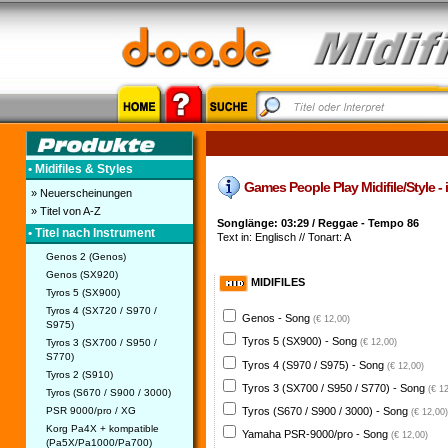
• Midifiles & Styles
Games People Play Midifile/Style - i
» Neuerscheinungen
» Titel von A-Z
Songlänge: 03:29 / Reggae - Tempo 86
• Titel nach Instrument
Text in: Englisch // Tonart: A
Genos 2 (Genos)
Genos (SX920)
MIDIFILES
Tyros 5 (SX900)
Tyros 4 (SX720 / S970 /
Genos - Song
(€ 12,00)
S975)
Tyros 5 (SX900) - Song
Tyros 3 (SX700 / S950 /
(€ 12,00)
S770)
Tyros 4 (S970 / S975) - Song
(€ 12,00)
Tyros 2 (S910)
Tyros 3 (SX700 / S950 / S770) - Song
(€ 1
Tyros (S670 / S900 / 3000)
PSR 9000/pro / XG
Tyros (S670 / S900 / 3000) - Song
(€ 12,00)
Korg Pa4X + kompatible
Yamaha PSR-9000/pro - Song
(€ 12,00)
(Pa5X/Pa1000/Pa700)