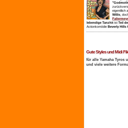
"Godmothe
zurückvers
eigentllich
Willis
, doc
Faltermey
lebendige Tanzhit
ist
Teil d
Actionkomödie
Beverly Hills
1 Benutzer online
Gute Styles und Midi Fil
für alle Yamaha Tyros 
und viele weitere Form