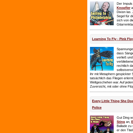
Der Impuls
Knopfler
a
Dixion las
Segel für 
sich von d
Gitarrenkl
Learning To Fly - Pink Flo
Spannungen
dass Sänge
verließ und 
verbliebene
rechtlich 
selbstverst
ihr mit Metaphern gespickter
tatsächlich das Fliegen erlern
Weltgeschehen war. Auf jeden
Zuversicht, mit oder ohne Flü
Every Little Thing She Doe
Police
Gut Ding wi
Sting
an,
E
Ballade zu 
er den Tite