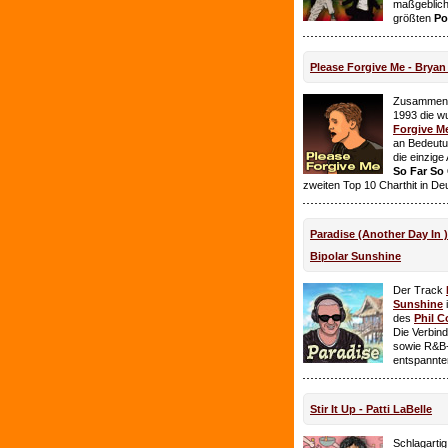
maßgeblich
größten
Po
Please Forgive Me - Brya
Zusammen 
1993 die w
Forgive M
an Bedeutun
die einzig
So Far So
zweiten Top 10 Charthit in De
Paradise (Another Day In 
Bipolar Sunshine
Der Track
Sunshine
i
des
Phil C
Die Verbin
sowie R&B-
entspannte
Stir It Up - Patti LaBelle
Schlagarti