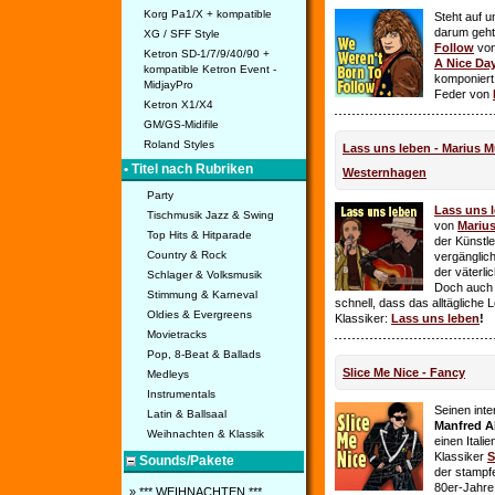
Korg Pa1/X + kompatible
Steht auf u
darum geht 
XG / SFF Style
Follow
vo
Ketron SD-1/7/9/40/90 +
A Nice Da
kompatible Ketron Event -
komponiert
MidjayPro
Feder von
Ketron X1/X4
GM/GS-Midifile
Roland Styles
Lass uns leben - Marius Mü
• Titel nach Rubriken
Westernhagen
Party
Lass uns 
Tischmusik Jazz & Swing
von
Mariu
Top Hits & Hitparade
der Künstle
Country & Rock
vergänglich
der väterl
Schlager & Volksmusik
Doch auch
Stimmung & Karneval
schnell, dass das alltägliche 
Oldies & Evergreens
Klassiker:
Lass uns leben
!
Movietracks
Pop, 8-Beat & Ballads
Slice Me Nice - Fancy
Medleys
Instrumentals
Seinen int
Latin & Ballsaal
Manfred A
Weihnachten & Klassik
einen Itali
Klassiker
S
Sounds/Pakete
der stampf
80er-Jahre 
» *** WEIHNACHTEN ***