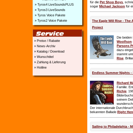
für die
Pet Shop Boys
, schr
» Tyros4 LiveSoundsPLUS
sogar
Michael Jackson
für e
» Tyros3 LiveSounds
» Tyros Voice Pakete
» Tyros2 Voice Pakete
The Eagle Will Rise - The
Project
Die beiden
» Preise / Rabatte
Woolfson
Parsons P
» News-Archiv
dazu einge
» Katalog / Download
stammt unt
» Wunschtitel
Rise
. Brill
» Zahlung & Lieferung
» Hotline
Endless Summer Nights - 
Richard M
Familie. E
Richie
. 19
Bilderbuchs
seinem Deb
wundersch
Der internationale Durchbruch 
bekannten Ballade
Right Her
Sailing to Philadelphia - 