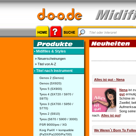
• Midifiles & Styles
» Neuerscheinungen
» Titel von A-Z
• Titel nach Instrument
Genos 2 (Genos)
Alles ist gut - Nena
Genos (SX920)
Tyros 5 (SX900)
Nena
ist z
gut
ermutig
Tyros 4 (SX720 / S970 /
Schöne im 
S975)
Zweifel; be
Tyros 3 (SX700 / S950 /
Aufmerksamk
S770)
Song seine
Tyros 2 (S910)
nach.
Alles ist gut
!
Tyros (S670 / S900 / 3000)
PSR 9000/pro / XG
Korg Pa4X + kompatible
We Weren´t Born To Follo
(Pa5X/Pa1000/Pa700)