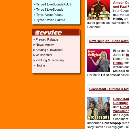
Amour
! D
» Tyros4 LiveSoundsPLUS
und Paul 
» Tyros3 LiveSounds
ihrer Cover
» Tyros Voice Pakete
man verbas
Hecht,
um E
» Tyros2 Voice Pakete
daher gehen jetzt sämtliche 
Grenzen".
» Preise / Rabatte
New Religion - Bebe Rexh
» News-Archiv
» Katalog / Download
Einer der i
Jahre ist
I
» Wunschtitel
Dance-For
» Zahlung & Lieferung
Rexha
ent
» Hotline
werden da
Melodie de
Der neue Hit ist absolut elekt
Grossstadt - Oimara & Ma
Grossstad
Giesinger
dem
Oima
Wackelkon
den Gegens
Sehnsucht n
modernen
Deutschpop mit b
sorgt somit für richtig gute La