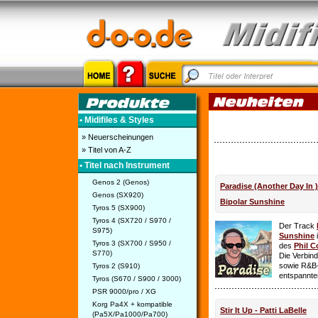
• Midifiles & Styles
» Neuerscheinungen
» Titel von A-Z
• Titel nach Instrument
Genos 2 (Genos)
Paradise (Another Day In 
Genos (SX920)
Bipolar Sunshine
Tyros 5 (SX900)
Tyros 4 (SX720 / S970 /
Der Track
S975)
Sunshine
i
Tyros 3 (SX700 / S950 /
des
Phil C
S770)
Die Verbin
sowie R&B-
Tyros 2 (S910)
entspannte
Tyros (S670 / S900 / 3000)
PSR 9000/pro / XG
Korg Pa4X + kompatible
Stir It Up - Patti LaBelle
(Pa5X/Pa1000/Pa700)