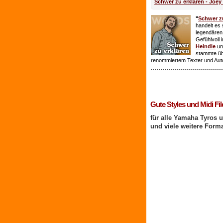
Schwer zu erklären - Joey
"
Schwer zu
handelt es 
legendären
Gefühlvoll 
Heindle
un
stammte ü
renommiertem Texter und Aut
1 Benutzer online
Gute Styles und Midi Fil
für alle Yamaha Tyros 
und viele weitere Form