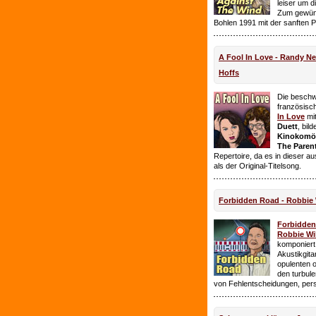
leiser um 
Zum gewüns
Bohlen 1991 mit der sanften 
A Fool In Love - Randy 
Hoffs
Die beschw
französisc
In Love
mi
Duett
, bil
Kinokomödi
The Paren
Repertoire, da es in dieser a
als der Original-Titelsong.
Forbidden Road - Robbie 
Forbidde
Robbie Wil
komponiert.
Akustikgita
opulenten 
den turbul
von Fehlentscheidungen, per