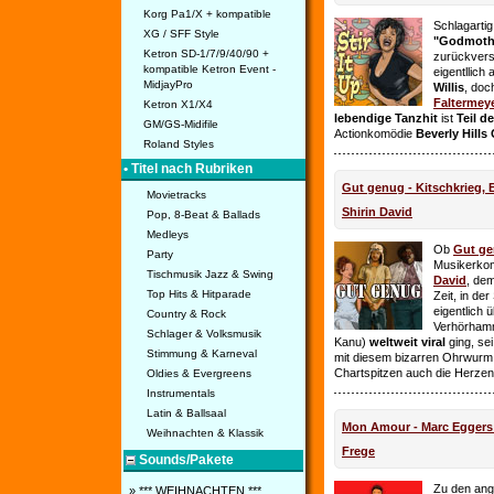
Korg Pa1/X + kompatible
Schlagarti
XG / SFF Style
"Godmothe
Ketron SD-1/7/9/40/90 +
zurückvers
kompatible Ketron Event -
eigentllich
MidjayPro
Willis
, doc
Faltermey
Ketron X1/X4
lebendige Tanzhit
ist
Teil d
GM/GS-Midifile
Actionkomödie
Beverly Hills
Roland Styles
• Titel nach Rubriken
Gut genug - Kitschkrieg,
Movietracks
Shirin David
Pop, 8-Beat & Ballads
Medleys
Ob
Gut g
Party
Musikerko
Tischmusik Jazz & Swing
David
, dem
Top Hits & Hitparade
Zeit, in de
eigentlich 
Country & Rock
Verhörhamm
Schlager & Volksmusik
Kanu)
weltweit viral
ging, sei
Stimmung & Karneval
mit diesem bizarren Ohrwurm 
Chartspitzen auch die Herze
Oldies & Evergreens
Instrumentals
Latin & Ballsaal
Mon Amour - Marc Eggers -
Weihnachten & Klassik
Frege
Sounds/Pakete
Zu den ange
» *** WEIHNACHTEN ***