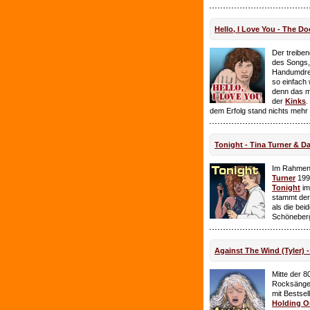
Hello, I Love You - The Do
Der treiben
des Songs,
Handumdre
so einfach 
denn das ma
der
Kinks
.
dem Erfolg stand nichts mehr
Tonight - Tina Turner & D
Im Rahmen
Turner
199
Tonight
im
stammt de
als die bei
Schöneberg
Against The Wind (Tyler) -
Mitte der 8
Rocksänge
mit Bestsel
Holding O