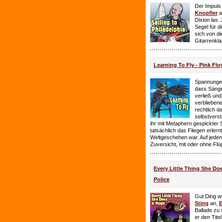
Der Impuls
Knopfler
a
Dixion las
Segel für 
sich von d
Gitarrenkl
Learning To Fly - Pink Flo
Spannungen
dass Sänge
verließ und 
verbliebene
rechtlich 
selbstverst
ihr mit Metaphern gespickter
tatsächlich das Fliegen erlern
Weltgeschehen war. Auf jeden
Zuversicht, mit oder ohne Flü
Every Little Thing She Doe
Police
Gut Ding wi
Sting
an,
E
Ballade zu 
er den Tite