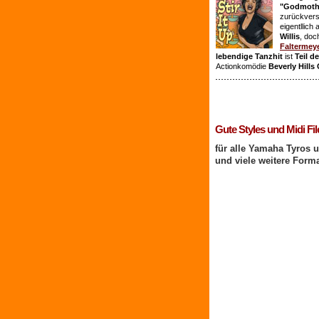
"Godmothe
zurückvers
eigentllich
Willis
, doc
Faltermey
lebendige Tanzhit
ist
Teil d
Actionkomödie
Beverly Hills
1 Benutzer online
Gute Styles und Midi Fil
für alle Yamaha Tyros 
und viele weitere Form