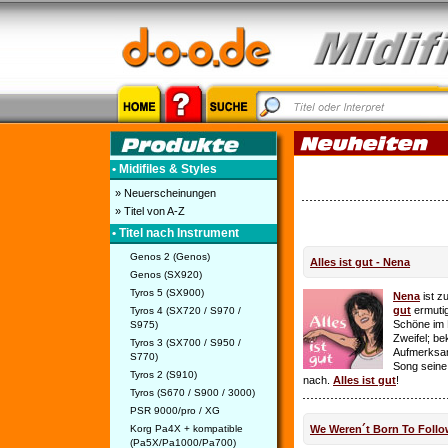
• Midifiles & Styles
» Neuerscheinungen
» Titel von A-Z
• Titel nach Instrument
Genos 2 (Genos)
Alles ist gut - Nena
Genos (SX920)
Tyros 5 (SX900)
Nena
ist z
gut
ermutig
Tyros 4 (SX720 / S970 /
Schöne im 
S975)
Zweifel; be
Tyros 3 (SX700 / S950 /
Aufmerksamk
S770)
Song seine
Tyros 2 (S910)
nach.
Alles ist gut
!
Tyros (S670 / S900 / 3000)
PSR 9000/pro / XG
Korg Pa4X + kompatible
We Weren´t Born To Follo
(Pa5X/Pa1000/Pa700)