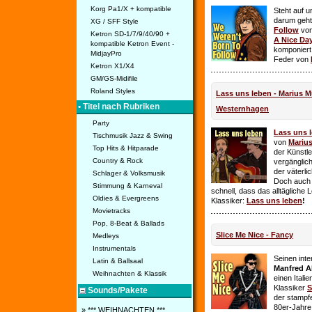
Korg Pa1/X + kompatible
Steht auf u
darum geht 
XG / SFF Style
Follow
vo
Ketron SD-1/7/9/40/90 +
A Nice Da
kompatible Ketron Event -
komponiert
MidjayPro
Feder von
Ketron X1/X4
GM/GS-Midifile
Roland Styles
Lass uns leben - Marius Mü
• Titel nach Rubriken
Westernhagen
Party
Lass uns 
Tischmusik Jazz & Swing
von
Mariu
Top Hits & Hitparade
der Künstle
Country & Rock
vergänglich
der väterl
Schlager & Volksmusik
Doch auch
Stimmung & Karneval
schnell, dass das alltägliche 
Oldies & Evergreens
Klassiker:
Lass uns leben
!
Movietracks
Pop, 8-Beat & Ballads
Slice Me Nice - Fancy
Medleys
Instrumentals
Seinen int
Latin & Ballsaal
Manfred A
Weihnachten & Klassik
einen Itali
Klassiker
S
Sounds/Pakete
der stampf
80er-Jahre 
» *** WEIHNACHTEN ***