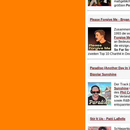
maßgeblich
größten
Po
Please Forgive Me - Brya
Zusammen 
1993 die w
Forgive M
an Bedeutun
die einzig
So Far So
zweiten Top 10 Charthit in De
Paradise (Another Day In 
Bipolar Sunshine
Der Track
Sunshine
i
des
Phil C
Die Verbin
sowie R&B-
entspannte
Stir It Up - Patti LaBelle
Schlagarti