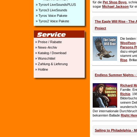
für die
Pet Shop Boys
, schr
» Tyros4 LiveSoundsPLUS
sogar
Michael Jackson
für e
» Tyros3 LiveSounds
» Tyros Voice Pakete
» Tyros2 Voice Pakete
The Eagle Will Rise - The
Project
Die beiden
» Preise / Rabatte
Woolfson
Parsons P
» News-Archiv
dazu einge
» Katalog / Download
stammt unt
» Wunschtitel
Rise
. Brill
» Zahlung & Lieferung
» Hotline
Endless Summer Nights - 
Richard M
Familie. E
Richie
. 19
Bilderbuchs
seinem Deb
wundersch
Der internationale Durchbruch 
bekannten Ballade
Right Her
Sailing to Philadelphia - 