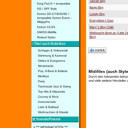
Tarzan Boy
Korg Pa1/X + kompatible
Banjo Boy
XG / SFF Style
Ketron SD-1/7/9/40/90 +
Lonely Boy
kompatible Ketron Event -
Everything I Own
MidjayPro
Ketron X1/X4
Mary´s Boy Child
GM/GS-Midifile
Weihnacht fängt an (Little
Boy)
Roland Styles
• Titel nach Rubriken
zurück
Schlager & Volksmusik
Stimmung & Karneval
Oldies & Evergreens
Movietracks
Midifiles (auch Styl
Pop, 8-Beat & Ballads
Medleys
Durch den Interpreten bekan
und viele weitere Hersteller
Party
Tischmusik Jazz & Swing
Top Hits & Hitparade
Country & Rock
Instrumentals
Latin & Ballsaal
Weihnachten & Klassik
Sounds/Pakete
» *** WEIHNACHTEN ***