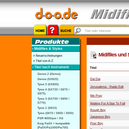
• Midifiles & Styles
Midifiles und 
» Neuerscheinungen
» Titel von A-Z
• Titel nach Instrument
Titel
Genos 2 (Genos)
Dai Dai
Genos (SX920)
Tyros 5 (SX900)
Jerusalema - Radio Edit
Tyros 4 (SX720 / S970 /
S975)
We Pray
Tyros 3 (SX700 / S950 /
S770)
Waiting For A Star To Fall
Tyros 2 (S910)
Rough Boy
Tyros (S670 / S900 / 3000)
Japanese Boy
PSR 9000/pro / XG
Poor Boy
Korg Pa4X + kompatible
(Pa5X/Pa1000/Pa700)