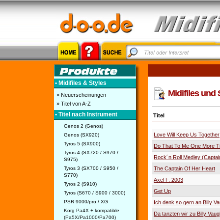
• Midifiles & Styles
Midifiles und 
» Neuerscheinungen
» Titel von A-Z
• Titel nach Instrument
Titel
Genos 2 (Genos)
Love Will Keep Us Together
Genos (SX920)
Tyros 5 (SX900)
Do That To Me One More T
Tyros 4 (SX720 / S970 /
Rock´n Roll Medley (Capta
S975)
Tyros 3 (SX700 / S950 /
The Captain Of Her Heart
S770)
Axel F. 2003
Tyros 2 (S910)
Get Up
Tyros (S670 / S900 / 3000)
PSR 9000/pro / XG
Ich denk so gern an Billy V
Korg Pa4X + kompatible
Da tanzten wir zu Billy Vau
(Pa5X/Pa1000/Pa700)