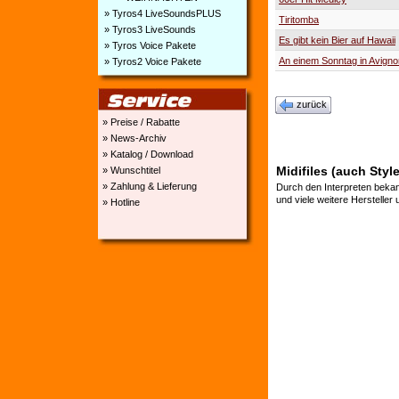
» Tyros4 LiveSoundsPLUS
Tiritomba
» Tyros3 LiveSounds
Es gibt kein Bier auf Hawaii
» Tyros Voice Pakete
An einem Sonntag in Avigno
» Tyros2 Voice Pakete
zurück
» Preise / Rabatte
» News-Archiv
» Katalog / Download
Midifiles (auch Styl
» Wunschtitel
» Zahlung & Lieferung
Durch den Interpreten bekan
und viele weitere Hersteller
» Hotline