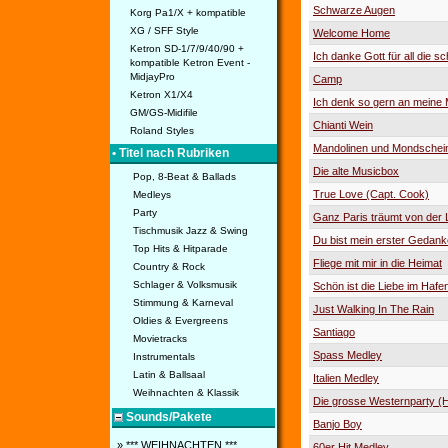
Schwarze Augen
Korg Pa1/X + kompatible
XG / SFF Style
Welcome Home
Ketron SD-1/7/9/40/90 +
Ich danke Gott für all die s
kompatible Ketron Event -
MidjayPro
Camp
Ketron X1/X4
Ich denk so gern an meine 
GM/GS-Midifile
Chianti Wein
Roland Styles
Mandolinen und Mondschei
• Titel nach Rubriken
Die alte Musicbox
Pop, 8-Beat & Ballads
True Love (Capt. Cook)
Medleys
Party
Ganz Paris träumt von der 
Tischmusik Jazz & Swing
Du bist mein erster Gedank
Top Hits & Hitparade
Fliege mit mir in die Heimat
Country & Rock
Schlager & Volksmusik
Schön ist die Liebe im Hafe
Stimmung & Karneval
Just Walking In The Rain
Oldies & Evergreens
Santiago
Movietracks
Spass Medley
Instrumentals
Latin & Ballsaal
Italien Medley
Weihnachten & Klassik
Die grosse Westernparty (H
Sounds/Pakete
Banjo Boy
» *** WEIHNACHTEN ***
60er Hit Medley